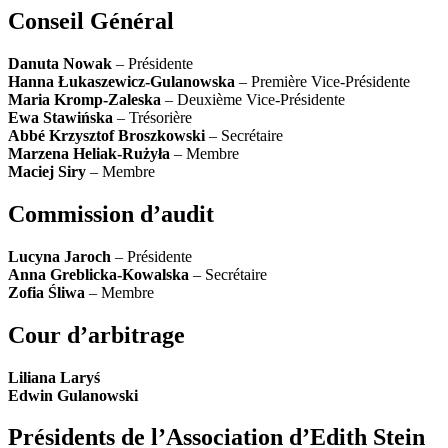
Conseil Général
Danuta Nowak
– Présidente
Hanna Łukaszewicz-Gulanowska
– Première Vice-Présidente
Maria Kromp-Zaleska
– Deuxième Vice-Présidente
Ewa Stawińska
– Trésorière
Abbé Krzysztof Broszkowski
– Secrétaire
Marzena Heliak-Rużyła
– Membre
Maciej Siry
– Membre
Commission d’audit
Lucyna Jaroch
– Présidente
Anna Greblicka-Kowalska
– Secrétaire
Zofia Śliwa
– Membre
Cour d’arbitrage
Liliana Laryś
Edwin Gulanowski
Présidents de l’Association d’Edith Stein