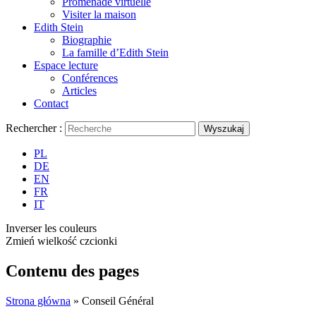
Promenade virtuelle
Visiter la maison
Edith Stein
Biographie
La famille d’Edith Stein
Espace lecture
Conférences
Articles
Contact
Rechercher :
Wyszukaj
PL
DE
EN
FR
IT
Inverser les couleurs
Zmień wielkość czcionki
Contenu des pages
Strona główna
»
Conseil Général