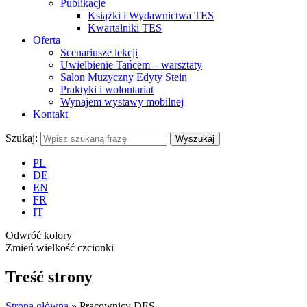
Publikacje
Książki i Wydawnictwa TES
Kwartalniki TES
Oferta
Scenariusze lekcji
Uwielbienie Tańcem – warsztaty
Salon Muzyczny Edyty Stein
Praktyki i wolontariat
Wynajem wystawy mobilnej
Kontakt
Szukaj:
Wyszukaj
PL
DE
EN
FR
IT
Odwróć kolory
Zmień wielkość czcionki
Treść strony
Strona główna
»
Pracownicy DES