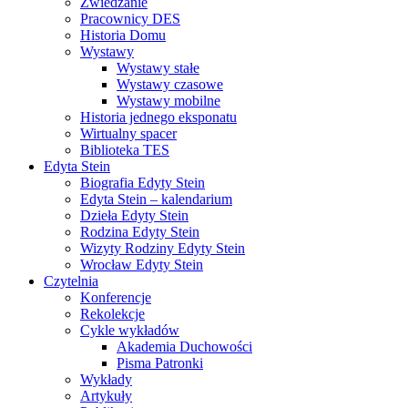
Zwiedzanie
Pracownicy DES
Historia Domu
Wystawy
Wystawy stałe
Wystawy czasowe
Wystawy mobilne
Historia jednego eksponatu
Wirtualny spacer
Biblioteka TES
Edyta Stein
Biografia Edyty Stein
Edyta Stein – kalendarium
Dzieła Edyty Stein
Rodzina Edyty Stein
Wizyty Rodziny Edyty Stein
Wrocław Edyty Stein
Czytelnia
Konferencje
Rekolekcje
Cykle wykładów
Akademia Duchowości
Pisma Patronki
Wykłady
Artykuły