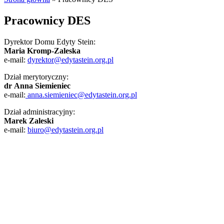
Pracownicy DES
Dyrektor Domu Edyty Stein:
Maria Kromp-Zaleska
e-mail:
dyrektor@edytastein.org.pl
Dział merytoryczny:
dr Anna Siemieniec
e-mail:
anna.siemieniec@edytastein.org.pl
Dział administracyjny:
Marek Zaleski
e-mail:
biuro@edytastein.org.pl