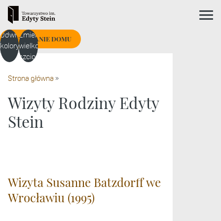
ikona me
Nagłówek strony
Odwróć
Zmień
Treść strony
ZWIEDZANIE DOMU
kolory
wielkość
czcionki
Strona główna
»
Wizyty Rodziny Edyty
Stein
Wizyta Susanne Batzdorff we
Wrocławiu (1995)