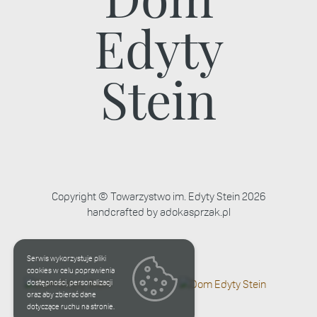
Dom
Edyty
Stein
Copyright © Towarzystwo im. Edyty Stein 2026
handcrafted by
adokasprzak.pl
Ważna wiadomość
Serwis wykorzystuje pliki
cookies w celu poprawienia
dostępności, personalizacji
oraz aby zbierać dane
dotyczące ruchu na stronie.