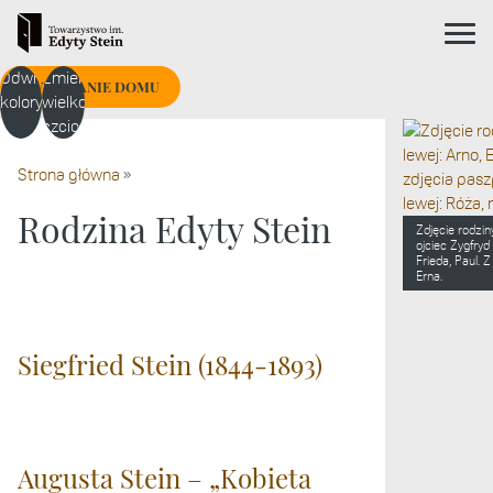
ikona me
Nagłówek strony
Odwróć
Zmień
Treść strony
ZWIEDZANIE DOMU
kolory
wielkość
czcionki
Strona główna
»
Rodzina Edyty Stein
Zdjęcie rodziny
ojciec Zygfryd
Frieda, Paul. 
Erna.
Siegfried Stein (1844-1893)
Augusta Stein – „Kobieta