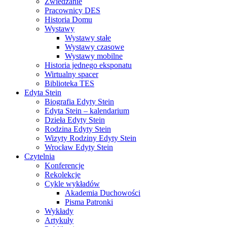
Zwiedzanie
Pracownicy DES
Historia Domu
Wystawy
Wystawy stałe
Wystawy czasowe
Wystawy mobilne
Historia jednego eksponatu
Wirtualny spacer
Biblioteka TES
Edyta Stein
Biografia Edyty Stein
Edyta Stein – kalendarium
Dzieła Edyty Stein
Rodzina Edyty Stein
Wizyty Rodziny Edyty Stein
Wrocław Edyty Stein
Czytelnia
Konferencje
Rekolekcje
Cykle wykładów
Akademia Duchowości
Pisma Patronki
Wykłady
Artykuły