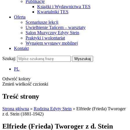
Publikacje
Książki i Wydawnictwa TES
Kwartalniki TES
Oferta
Scenariusze lekcji
Uwielbienie Tańcem – warsztaty
Salon Muzyczny Edyty Stein
Praktyki i wolontariat
Wynajem wystawy mobilnej
Kontakt
Szukaj:
Wyszukaj
PL
Odwróć kolory
Zmień wielkość czcionki
Treść strony
Strona główna
»
Rodzina Edyty Stein
»
Elfriede (Frieda) Tworoger
z d. Stein (1881-1942)
Elfriede (Frieda) Tworoger z d. Stein