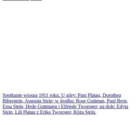
Spotkanie wiosną 1911 roku. U góry: Pani Platau, Dorothea
Biberstein, Augusta Stein; w środku: Rose Guttman, Paul Berg,
Erna Stein, Hede Guttmann i Elfriede Tworoger; na dole: Edyta
Stein, Lili Platau z Eriką Tworoger, Róża Stein.