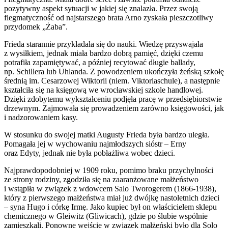
pozytywny aspekt sytuacji w jakiej się znalazła. Przez swoją
flegmatyczność od najstarszego brata Arno zyskała pieszczotliwy
przydomek „Żaba”.
Frieda starannie przykładała się do nauki. Wiedzę przyswajała
z wysiłkiem, jednak miała bardzo dobrą pamięć, dzięki czemu
potrafiła zapamiętywać, a później recytować długie ballady,
np. Schillera lub Uhlanda. Z powodzeniem ukończyła żeńską szkołę
średnią im. Cesarzowej Wiktorii (niem. Viktoriaschule), a następnie
kształciła się na księgową we wrocławskiej szkole handlowej.
Dzięki zdobytemu wykształceniu podjęła pracę w przedsiębiorstwie
drzewnym. Zajmowała się prowadzeniem zarówno księgowości, jak
i nadzorowaniem kasy.
W stosunku do swojej matki Augusty Frieda była bardzo uległa.
Pomagała jej w wychowaniu najmłodszych sióstr – Erny
oraz Edyty, jednak nie była pobłażliwa wobec dzieci.
Najprawdopodobniej w 1909 roku, pomimo braku przychylności
ze strony rodziny, zgodziła się na zaaranżowane małżeństwo
i wstąpiła w związek z wdowcem Salo Tworogerem (1866-1938),
który z pierwszego małżeństwa miał już dwójkę nastoletnich dzieci
– syna Hugo i córkę Irmę. Jako kupiec był on właścicielem sklepu
chemicznego w Gleiwitz (Gliwicach), gdzie po ślubie wspólnie
zamieszkali. Ponowne wejście w związek małżeński było dla Solo