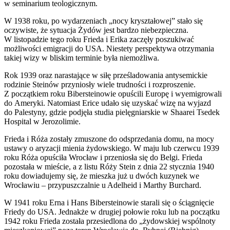
w seminarium teologicznym.
W 1938 roku, po wydarzeniach „nocy kryształowej” stało się
oczywiste, że sytuacja Żydów jest bardzo niebezpieczna.
W listopadzie tego roku Frieda i Erika zaczęły poszukiwać
możliwości emigracji do USA. Niestety perspektywa otrzymania
takiej wizy w bliskim terminie była niemożliwa.
Rok 1939 oraz narastające w siłę prześladowania antysemickie
rodzinie Steinów przyniosły wiele trudności i rozproszenie.
Z początkiem roku Bibersteinowie opuścili Europę i wyemigrowali
do Ameryki. Natomiast Erice udało się uzyskać wizę na wyjazd
do Palestyny, gdzie podjęła studia pielęgniarskie w Shaarei Tsedek
Hospital w Jerozolimie.
Frieda i Róża zostały zmuszone do odsprzedania domu, na mocy
ustawy o aryzacji mienia żydowskiego. W maju lub czerwcu 1939
roku Róża opuściła Wrocław i przeniosła się do Belgi. Frieda
pozostała w mieście, a z listu Róży Stein z dnia 22 stycznia 1940
roku dowiadujemy się, że mieszka już u dwóch kuzynek we
Wrocławiu – przypuszczalnie u Adelheid i Marthy Burchard.
W 1941 roku Erna i Hans Bibersteinowie starali się o ściągnięcie
Friedy do USA. Jednakże w drugiej połowie roku lub na początku
1942 roku Frieda została przesiedlona do „żydowskiej wspólnoty