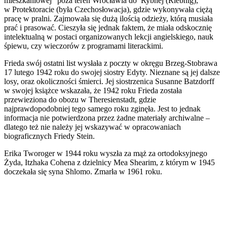
mieszkaniowej” poza teren Wrocławia do Rybnej (Riebnig),
w Protektoracie (była Czechosłowacja), gdzie wykonywała ciężą
pracę w pralni. Zajmowała się dużą ilością odzieży, którą musiała
prać i prasować. Cieszyła się jednak faktem, że miała odskocznię
intelektualną w postaci organizowanych lekcji angielskiego, nauk
śpiewu, czy wieczorów z programami literackimi.
Frieda swój ostatni list wysłała z poczty w okręgu Brzeg-Stobrawa
17 lutego 1942 roku do swojej siostry Edyty. Nieznane są jej dalsze
losy, oraz okoliczności śmierci. Jej siostrzenica Susanne Batzdorff
w swojej książce wskazała, że 1942 roku Frieda została
przewieziona do obozu w Theresienstadt, gdzie
najprawdopodobniej tego samego roku zginęła. Jest to jednak
informacja nie potwierdzona przez żadne materiały archiwalne –
dlatego też nie należy jej wskazywać w opracowaniach
biograficznych Friedy Stein.
Erika Tworoger w 1944 roku wyszła za mąż za ortodoksyjnego
Żyda, Itzhaka Cohena z dzielnicy Mea Shearim, z którym w 1945
doczekała się syna Shlomo. Zmarła w 1961 roku.