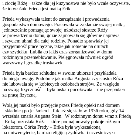
i ciocię Różę – także dla jej kuzynostwa nie było wcale oczywiste,
że to właśnie Frieda jest matką Eriki.
Frieda wykazywała talent do zarządzania i prowadzenia
gospodarstwa domowego. Pracowała w zakładzie swojej matki,
jednocześnie pomagając swojej młodszej siostrze Róży
w prowadzeniu domu, gdzie zajmowała się głównie naprawą
i szyciem ubrań dla całej rodziny. Ponadto sprawiały jej
przyjemność prace ręczne, takie jak robienie na drutach
czy szydełku. Lubiła co jakiś czas zorganizować w domu
rodzinnym przemeblowanie. Pielęgnowała również ogród
warzywny i grządkę truskawek.
Frieda była bardzo schludna w swoim ubiorze i przykładała
do niego uwagę. Podobnie jak matka Augusta czy siostra Róża
nie lubowała się w kobiecych ozdobach strojów. Ze względu
na swoją fizyczność – była niska i pucołowata – nie przepadała
za pracą fizyczną.
Wolą jej matki było przejęcie przez Friedę opieki nad domem
i składnicą po jej śmierci. Tak też się stało w 1936 roku, gdy 14
września zmarła Augusta Stein. W rodzinnym domu wraz z Friedą
i Eriką pozostała Róża – które podnajmowały pokoje różnym
lokatorom. Córka Fredy – Erika była wykształconą
na uniwersytecie, bardzo religijną żydówką i uczestniczyła