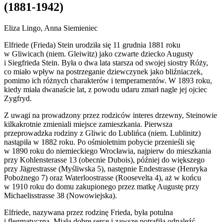
(1881-1942)
Eliza Lingo, Anna Siemieniec
Elfriede (Frieda) Stein urodziła się 11 grudnia 1881 roku
w Gliwicach (niem. Gleiwitz) jako czwarte dziecko Augusty
i Siegfrieda Stein. Była o dwa lata starsza od swojej siostry Róży,
co miało wpływ na postrzeganie dziewczynek jako bliźniaczek,
pomimo ich różnych charakterów i temperamentów. W 1893 roku,
kiedy miała dwanaście lat, z powodu udaru zmarł nagle jej ojciec
Zygfryd.
Z uwagi na prowadzony przez rodziców interes drzewny, Steinowie
kilkakrotnie zmieniali miejsce zamieszkania. Pierwsza
przeprowadzka rodziny z Gliwic do Lublińca (niem. Lublinitz)
nastąpiła w 1882 roku. Po ośmioletnim pobycie przenieśli się
w 1890 roku do niemieckiego Wrocławia, najpierw do mieszkania
przy Kohlensterasse 13 (obecnie Dubois), później do większego
przy Jӓgrestrasse (Myśliwska 5), następnie Endestrasse (Henryka
Pobożnego 7) oraz Waterloostrasse (Roosevelta 4), aż w końcu
w 1910 roku do domu zakupionego przez matkę Augustę przy
Michaelisstrasse 38 (Nowowiejska).
Elfriede, nazywana przez rodzinę Frieda, była potulna
i flegmatyczna. Miała dobre serce i zawsze potrafiła odnaleźć