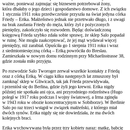
ważne, ponieważ zajmując się biznesem potrzebował żony,
która dbałaby o jego dzieci i gospodarstwo domowe. Z ich związku
1 stycznia 1911 roku przedwcześnie przyszła na świat jedyna córka
Friedy – Erika. Małżeństwo jednak nie przetrwało długo, i z uwagi
na brak zaufania Friedy do męża, który żył z pożyczonych
pieniędzy, zakończyło się rozwodem. Będąc doświadczoną
księgową Frieda szybko zdała sobie sprawę, że sklep Salo popadał
w ruinę. Nie mogła zaakceptować, że jej mąż wydawał więcej
pieniędzy, niż zarabiał. Opuściła go 1 sierpnia 1911 roku i wraz
z siedmiomiesięczną córką – Eriką powróciła do Breslau.
Zamieszkała w nowym domu rodzinnym przy Michaelisstrasse 38,
gdzie została miło przyjęta.
Po rozwodzie Salo Tworoger zerwał wszelkie kontakty z Friedą
oraz z córką Eriką. W ciągu kilku następnych lat zmuszony był
zamknąć sklep w Gliwicach, tak jak Frieda przewidywała,
i przeniósł się do Berlina, gdzie żyli jego krewni. Erika nigdy
później nie spotkała ani ojca, ani przyrodniego rodzeństwa (Hugo
poległ w 1917 roku podczas I wojny światowej, a Irma zginęła
w 1943 roku w obozie koncentracyjnym w Sobiborze). W Berlinie
Salo po raz trzeci wstąpił w związek małżeński, z którego miał
dwóch synów. Erika nigdy się nie dowiedziała, że ma dwóch
kolejnych braci.
Erika wychowywana była przez trzy kobiety naraz: matkę, babcię