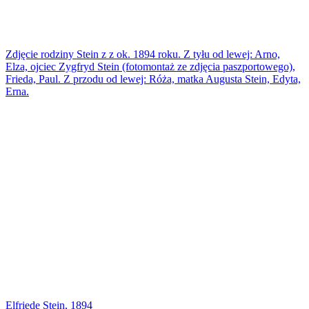
Zdjęcie rodziny Stein z z ok. 1894 roku. Z tyłu od lewej: Arno,
Elza, ojciec Zygfryd Stein (fotomontaż ze zdjęcia paszportowego),
Frieda, Paul. Z przodu od lewej: Róża, matka Augusta Stein, Edyta,
Erna.
Elfriede Stein, 1894