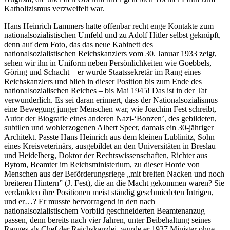
Katholizismus verzweifelt war.
Hans Heinrich Lammers hatte offenbar recht enge Kontakte zum
nationalsozialistischen Umfeld und zu Adolf Hitler selbst geknüpft,
denn auf dem Foto, das das neue Kabinett des
nationalsozialistischen Reichskanzlers vom 30. Januar 1933 zeigt,
sehen wir ihn in Uniform neben Persönlichkeiten wie Goebbels,
Göring und Schacht – er wurde Staatssekretär im Rang eines
Reichskanzlers und blieb in dieser Position bis zum Ende des
nationalsozialischen Reiches – bis Mai 1945! Das ist in der Tat
verwunderlich. Es sei daran erinnert, dass der Nationalsozialismus
eine Bewegung junger Menschen war, wie Joachim Fest schreibt,
Autor der Biografie eines anderen Nazi-‘Bonzen’, des gebildeten,
subtilen und wohlerzogenen Albert Speer, damals ein 30-jähriger
Architekt. Passte Hans Heinrich aus dem kleinen Lublinitz, Sohn
eines Kreisveterinärs, ausgebildet an den Universitäten in Breslau
und Heidelberg, Doktor der Rechtswissenschaften, Richter aus
Bytom, Beamter im Reichsministerium, zu dieser Horde von
Menschen aus der Beförderungsriege „mit breiten Nacken und noch
breiteren Hintern” (J. Fest), die an die Macht gekommen waren? Sie
verdankten ihre Positionen meist ständig geschmiedeten Intrigen,
und er…? Er musste hervorragend in den nach
nationalsozialistischem Vorbild geschneiderten Beamtenanzug
passen, denn bereits nach vier Jahren, unter Beibehaltung seines
Ranges als Chef der Reichskanzlei, wurde er 1937 Minister ohne