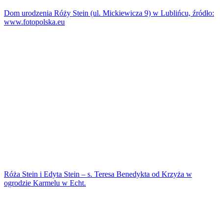
Dom urodzenia Róży Stein (ul. Mickiewicza 9) w Lublińcu, źródło:
www.fotopolska.eu
Róża Stein i Edyta Stein – s. Teresa Benedykta od Krzyża w
ogrodzie Karmelu w Echt.