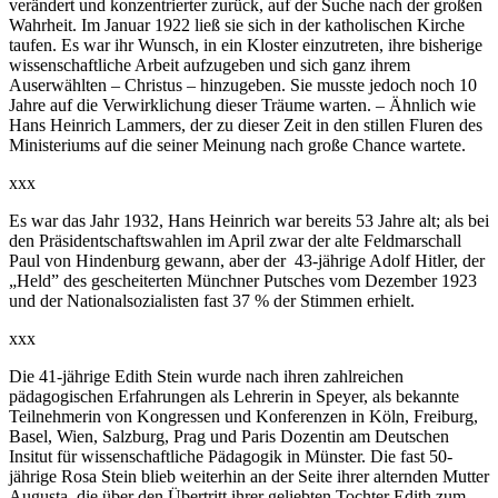
verändert und konzentrierter zurück, auf der Suche nach der großen
Wahrheit. Im Januar 1922 ließ sie sich in der katholischen Kirche
taufen. Es war ihr Wunsch, in ein Kloster einzutreten, ihre bisherige
wissenschaftliche Arbeit aufzugeben und sich ganz ihrem
Auserwählten – Christus – hinzugeben. Sie musste jedoch noch 10
Jahre auf die Verwirklichung dieser Träume warten. – Ähnlich wie
Hans Heinrich Lammers, der zu dieser Zeit in den stillen Fluren des
Ministeriums auf die seiner Meinung nach große Chance wartete.
xxx
Es war das Jahr 1932, Hans Heinrich war bereits 53 Jahre alt; als bei
den Präsidentschaftswahlen im April zwar der alte Feldmarschall
Paul von Hindenburg gewann, aber der 43-jährige Adolf Hitler, der
„Held” des gescheiterten Münchner Putsches vom Dezember 1923
und der Nationalsozialisten fast 37 % der Stimmen erhielt.
xxx
Die 41-jährige Edith Stein wurde nach ihren zahlreichen
pädagogischen Erfahrungen als Lehrerin in Speyer, als bekannte
Teilnehmerin von Kongressen und Konferenzen in Köln, Freiburg,
Basel, Wien, Salzburg, Prag und Paris Dozentin am Deutschen
Insitut für wissenschaftliche Pädagogik in Münster. Die fast 50-
jährige Rosa Stein blieb weiterhin an der Seite ihrer alternden Mutter
Augusta, die über den Übertritt ihrer geliebten Tochter Edith zum