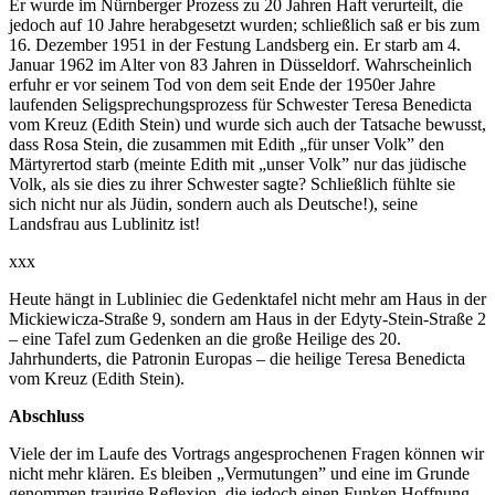
Er wurde im Nürnberger Prozess zu 20 Jahren Haft verurteilt, die
jedoch auf 10 Jahre herabgesetzt wurden; schließlich saß er bis zum
16. Dezember 1951 in der Festung Landsberg ein. Er starb am 4.
Januar 1962 im Alter von 83 Jahren in Düsseldorf. Wahrscheinlich
erfuhr er vor seinem Tod von dem seit Ende der 1950er Jahre
laufenden Seligsprechungsprozess für Schwester Teresa Benedicta
vom Kreuz (Edith Stein) und wurde sich auch der Tatsache bewusst,
dass Rosa Stein, die zusammen mit Edith „für unser Volk” den
Märtyrertod starb (meinte Edith mit „unser Volk” nur das jüdische
Volk, als sie dies zu ihrer Schwester sagte? Schließlich fühlte sie
sich nicht nur als Jüdin, sondern auch als Deutsche!), seine
Landsfrau aus Lublinitz ist!
xxx
Heute hängt in Lubliniec die Gedenktafel nicht mehr am Haus in der
Mickiewicza-Straße 9, sondern am Haus in der Edyty-Stein-Straße 2
– eine Tafel zum Gedenken an die große Heilige des 20.
Jahrhunderts, die Patronin Europas – die heilige Teresa Benedicta
vom Kreuz (Edith Stein).
Abschluss
Viele der im Laufe des Vortrags angesprochenen Fragen können wir
nicht mehr klären. Es bleiben „Vermutungen” und eine im Grunde
genommen traurige Reflexion, die jedoch einen Funken Hoffnung