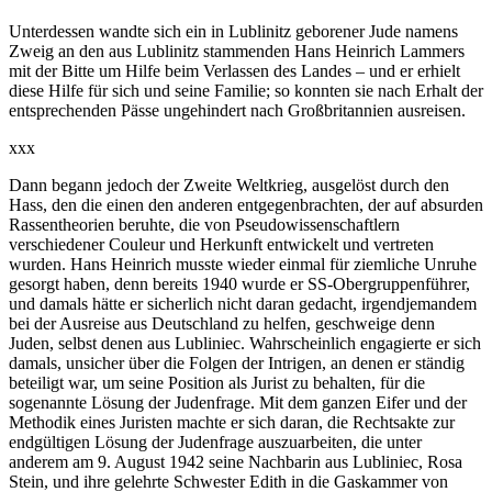
Unterdessen wandte sich ein in Lublinitz geborener Jude namens
Zweig an den aus Lublinitz stammenden Hans Heinrich Lammers
mit der Bitte um Hilfe beim Verlassen des Landes – und er erhielt
diese Hilfe für sich und seine Familie; so konnten sie nach Erhalt der
entsprechenden Pässe ungehindert nach Großbritannien ausreisen.
xxx
Dann begann jedoch der Zweite Weltkrieg, ausgelöst durch den
Hass, den die einen den anderen entgegenbrachten, der auf absurden
Rassentheorien beruhte, die von Pseudowissenschaftlern
verschiedener Couleur und Herkunft entwickelt und vertreten
wurden. Hans Heinrich musste wieder einmal für ziemliche Unruhe
gesorgt haben, denn bereits 1940 wurde er SS-Obergruppenführer,
und damals hätte er sicherlich nicht daran gedacht, irgendjemandem
bei der Ausreise aus Deutschland zu helfen, geschweige denn
Juden, selbst denen aus Lubliniec. Wahrscheinlich engagierte er sich
damals, unsicher über die Folgen der Intrigen, an denen er ständig
beteiligt war, um seine Position als Jurist zu behalten, für die
sogenannte Lösung der Judenfrage. Mit dem ganzen Eifer und der
Methodik eines Juristen machte er sich daran, die Rechtsakte zur
endgültigen Lösung der Judenfrage auszuarbeiten, die unter
anderem am 9. August 1942 seine Nachbarin aus Lubliniec, Rosa
Stein, und ihre gelehrte Schwester Edith in die Gaskammer von