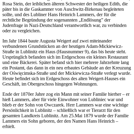
Rosa Stein, der leiblichen älteren Schwester der heiligen Edith, die
päter bis in die Gaskammer von Auschwitz-Birkenau begleiteten
sollte, und des Lubliner Hans Heinrich Lammers, der für die
rechtliche Begründung der sogenannten „Endlösung” der
Judenfrage in Nazi-Deutschland verantwortlich war, zu verbinden
oder zu vergleichen.
Im Jahr 1844 baute Augusta Weigert auf zwei miteinander
verbundenen Grundstücken an der heutigen Adam-Mickiewicz-
Straße in Lublinitz ein Haus (Hausnummer 9), das bis heute steht.
Ursprünglich befanden sich im Erdgeschoss ein kleines Restaurant
und eine Bäckerei. Später befand sich hier mehrere Jahrzehnte lang
ein Postamt, das dann in ein neu erbautes Gebäude an der Kreuzung
der Oświęcimska-Straße und der Mickiewicza-Straße verlegt wurde.
Heute befindet sich im Erdgeschoss des alten Weigert-Hauses ein
Geschäft, im Obergeschoss hingegen Wohnungen.
Ende der 1870er Jahre zog ein Mann mit seiner Familie hierher – er
hieß Lammers, aber für viele Einwohner von Lubliniec war und
blieb er der Sohn von Owczarek. Herr Lammers war eine wichtige
Persönlichkeit in Lublinitz – schließlich war er Tierarzt für den
gesamten Landkreis Lublinitz. Am 25.Mai 1879 wurde der Familie
Lammers ein Sohn geboren, der den Namen Hans Heinrich –
erhielt.