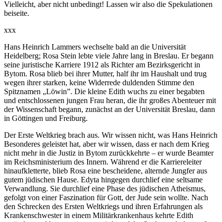
Vielleicht, aber nicht unbedingt! Lassen wir also die Spekulationen
beiseite.
xxx
Hans Heinrich Lammers wechselte bald an die Universität
Heidelberg; Rosa Stein lebte viele Jahre lang in Breslau. Er begann
seine juristische Karriere 1912 als Richter am Bezirksgericht in
Bytom. Rosa blieb bei ihrer Mutter, half ihr im Haushalt und trug
wegen ihrer starken, keine Widerrede duldenden Stimme den
Spitznamen „Löwin”. Die kleine Edith wuchs zu einer begabten
und entschlossenen jungen Frau heran, die ihr großes Abenteuer mit
der Wissenschaft begann, zunächst an der Universität Breslau, dann
in Göttingen und Freiburg.
Der Erste Weltkrieg brach aus. Wir wissen nicht, was Hans Heinrich
Besonderes geleistet hat, aber wir wissen, dass er nach dem Krieg
nicht mehr in die Justiz in Bytom zurückkehrte – er wurde Beamter
im Reichsministerium des Innern. Während er die Karriereleiter
hinaufkletterte, blieb Rosa eine bescheidene, alternde Jungfer aus
gutem jüdischen Hause. Edyta hingegen durchlief eine seltsame
Verwandlung. Sie durchlief eine Phase des jüdischen Atheismus,
gefolgt von einer Faszination für Gott, der Jude sein wollte. Nach
den Schrecken des Ersten Weltkriegs und ihren Erfahrungen als
Krankenschwester in einem Militärkrankenhaus kehrte Edith