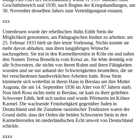
Geschäftsbereich und 1939, nach Beginn der Kriegshandlungen, am
30. November desselben Jahres zum Verteidigungsrat ernannt.
xxx
Unterdessen wurde der rebellischen Jüdin Edith Stein die
Möglichkeit genommen, am Pädagogischen Institut zu arbeiten: am
25. Februar 1933 hielt sie ihre letzte Vorlesung. Nichts konnte sie
mehr davon abhalten, nun ihren langjährigen Wünsche
nachzugehen. Sie trat in den Karmeliterorden in Köln ein und nahm
den Namen Teresa Benedicta vom Kreuz an. Sie lebte demütig wie
alle Schwestern, die nichts von ihrem Ruhm und ihren Fähigkeiten
wussten und sie nur anhand der Schwierigkeiten beurteilten, die sie
bei verschiedenen handwerklichen Arbeiten hatte. Rosa Stein
kümmerte sich weiterhin in ihrem Haus in Breslau um ihre Mutter
Augusta, die am 14. September 1936 im Alter von 87 Jahren starb.
Nun hielt Rosa nichts mehr in Breslau, sie kam zu ihrer geliebten
Schwester Edith, ließ sich taufen und wurde Pförtnerin im Kölner
Karmel. Die wachsende Feindseligkeit gegenüber Juden in
Deutschland und die Zunahme rassistischer Tendenzen waren der
Grund dafür, dass der Orden die beiden Schwestern Stein in den
Karmeliterorden im niederländischen Echt unweit von Deutschland
schickte.
xxxx