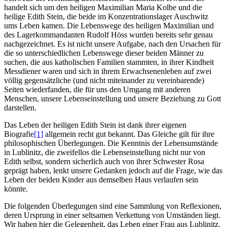
handelt sich um den heiligen Maximilian Maria Kolbe und die
heilige Edith Stein, die beide im Konzentrationslager Auschwitz
ums Leben kamen. Die Lebenswege des heiligen Maximilian und
des Lagerkommandanten Rudolf Höss wurden bereits sehr genau
nachgezeichnet. Es ist nicht unsere Aufgabe, nach den Ursachen für
die so unterschiedlichen Lebenswege dieser beiden Männer zu
suchen, die aus katholischen Familien stammten, in ihrer Kindheit
Messdiener waren und sich in ihrem Erwachsenenleben auf zwei
völlig gegensätzliche (und nicht miteinander zu vereinbarende)
Seiten wiederfanden, die für uns den Umgang mit anderen
Menschen, unsere Lebenseinstellung und unsere Beziehung zu Gott
darstellen.
Das Leben der heiligen Edith Stein ist dank ihrer eigenen
Biografie
[1]
allgemein recht gut bekannt. Das Gleiche gilt für ihre
philosophischen Überlegungen. Die Kenntnis der Lebensumstände
in Lublinitz, die zweifellos die Lebenseinstellung nicht nur von
Edith selbst, sondern sicherlich auch von ihrer Schwester Rosa
geprägt haben, lenkt unsere Gedanken jedoch auf die Frage, wie das
Leben der beiden Kinder aus demselben Haus verlaufen sein
könnte.
Die folgenden Überlegungen sind eine Sammlung von Reflexionen,
deren Ursprung in einer seltsamen Verkettung von Umständen liegt.
Wir haben hier die Gelegenheit, das Leben einer Frau aus Lublinitz,