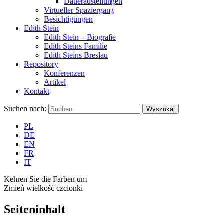
Daueraustellungen
Virtueller Spaziergang
Besichtigungen
Edith Stein
Edith Stein – Biografie
Edith Steins Familie
Edith Steins Breslau
Repository
Konferenzen
Artikel
Kontakt
Suchen nach:
Wyszukaj
PL
DE
EN
FR
IT
Kehren Sie die Farben um
Zmień wielkość czcionki
Seiteninhalt