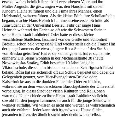
ersetzte wahrscheinlich ihren bald verstorbenen Vater und ihre
Mutter Augusta, die gezwungen war, den Haushalt mit sieben
Kindern alleine zu führen und die Firma ihres Mannes, einen
Holzhandel, weiterzuführen. Als die kleine Edith ihre Schullaufbahn
begann, machte Hans Heinrich Lammers seine ersten Schritte als
Jurastudent an der Universität Breslau. Fuhr der junge Hans
Heinrich während der Ferien so oft wie die Schwestern Stein in
seine Heimatstadt Lubliniec? Oder hatte er dieses kleine
verschlafene Städtchen, fasziniert von der Größe und Schönheit
Breslau, schon bald vergessen? Und wieder stellt sich die Frage: Hat
der junge Lammers die etwas jüngere Rosa Stein auf den Straßen
von Breslau getroffen? Hat er sie kennengelernt, hat er sich an sie
erinnert? Die Steins wohnten in der Michaelisstraße 38 (heute
Nowowiejska-Straße), Edith besuchte 10 Jahre lang die
Viktoriaschule, die sich im bis heute erhaltenen Schaffgotsch-Palast
befand. Róża hat sie sicherlich oft zur Schule begleitet und dabei die
Gelegenheit genutzt, vom Vier-Evangelisten-Brücke oder
Kaiserbrücke aus in die dunklen Fluten der Oder zu blicken,
während sie an dem wunderschönen Barockgebäude der Universität
vorbeiging. In dieser Stadt der vielen Kulturen und Religionen
waren die Unterschiede zu ihrer Heimatstadt Lublinitz vielleicht
sowohl für den jungen Lammers als auch für die junge Steinówna
weniger auffällig. Wir wissen es nicht und werden es wahrscheinlich
auch nie erfahren. Jeder kann sich irgendwo zu Hause fühlen,
jemanden treffen, der ähnlich sucht oder denkt wie er selbst.