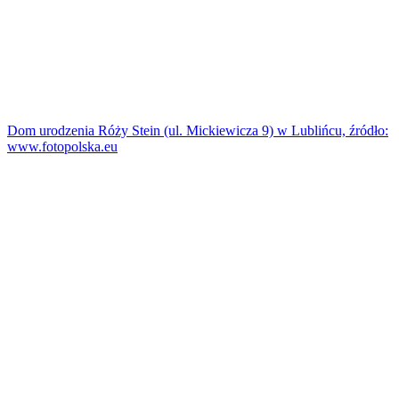
Dom urodzenia Róży Stein (ul. Mickiewicza 9) w Lublińcu, źródło:
www.fotopolska.eu