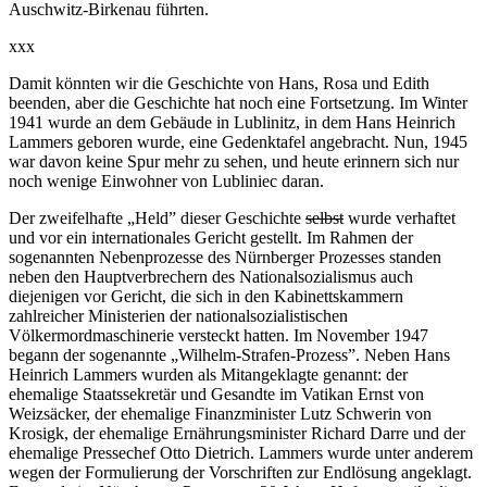
Auschwitz-Birkenau führten.
xxx
Damit könnten wir die Geschichte von Hans, Rosa und Edith
beenden, aber die Geschichte hat noch eine Fortsetzung. Im Winter
1941 wurde an dem Gebäude in Lublinitz, in dem Hans Heinrich
Lammers geboren wurde, eine Gedenktafel angebracht. Nun, 1945
war davon keine Spur mehr zu sehen, und heute erinnern sich nur
noch wenige Einwohner von Lubliniec daran.
Der zweifelhafte „Held” dieser Geschichte
selbst
wurde verhaftet
und vor ein internationales Gericht gestellt. Im Rahmen der
sogenannten Nebenprozesse des Nürnberger Prozesses standen
neben den Hauptverbrechern des Nationalsozialismus auch
diejenigen vor Gericht, die sich in den Kabinettskammern
zahlreicher Ministerien der nationalsozialistischen
Völkermordmaschinerie versteckt hatten. Im November 1947
begann der sogenannte „Wilhelm-Strafen-Prozess”. Neben Hans
Heinrich Lammers wurden als Mitangeklagte genannt: der
ehemalige Staatssekretär und Gesandte im Vatikan Ernst von
Weizsäcker, der ehemalige Finanzminister Lutz Schwerin von
Krosigk, der ehemalige Ernährungsminister Richard Darre und der
ehemalige Pressechef Otto Dietrich. Lammers wurde unter anderem
wegen der Formulierung der Vorschriften zur Endlösung angeklagt.