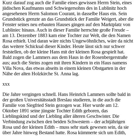
Kurz darauf zog auch die Familie eines gewissen Herrn Stein, eines
jüdischen Kaufmanns und Schwiegersohns des in Lublinitz hoch
angesehenen Herrn Salomon Courant, in dasselbe Haus ein. Sein
Grundstück grenzte an das Grundstück der Familie Weigert, aber die
Fenster seines neu erbauten Hauses gingen auf den Marktplatz von
Lubliniec hinaus. Auch in dieser Familie herrschte große Freude –
am 13. Dezember 1883 kam eine Tochter zur Welt, die den Namen
Rosa erhielt. Und daran wäre nichts Ungewöhnliches, wäre da nicht
das weitere Schicksal dieser Kinder. Heute lässt sich nur schwer
feststellen, ob der kleine Hans mit der kleinen Rosa gespielt hat.
Bald zogen die Lammers aus dem Haus in der Rosenbergerstraße
aus; auch die Steins zogen mit ihren Kindern in ein Haus namens
Villa Nova, das etwas abseits in einem kleinen Obstgarten in der
Nähe der alten Holzkirche St. Anna lag.
xxx
Die Jahre vergingen schnell. Hans Heinrich Lammers sollte bald in
der großen Universitätsstadt Breslau studieren, in die auch die
Familie von Siegfried Stein gezogen war. Hier wurde am 12.
Oktober 1891 seine jüngste Tochter Edith geboren, das
Lieblingskind und der Liebling aller älteren Geschwister. Die
Verbindung zwischen den beiden Schwestern – der achtjährigen
Rosa und der kleinen Edith – muss sehr stark gewesen sein, da sie
über Jahre hinweg Bestand hatte. Rosa kümmerte sich um Edith,