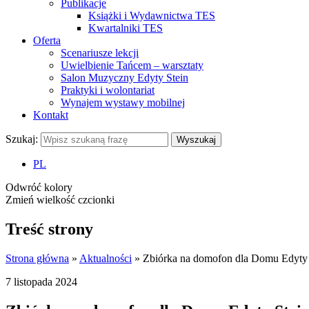
Publikacje
Książki i Wydawnictwa TES
Kwartalniki TES
Oferta
Scenariusze lekcji
Uwielbienie Tańcem – warsztaty
Salon Muzyczny Edyty Stein
Praktyki i wolontariat
Wynajem wystawy mobilnej
Kontakt
Szukaj:
Wyszukaj
PL
Odwróć kolory
Zmień wielkość czcionki
Treść strony
Strona główna
»
Aktualności
»
Zbiórka na domofon dla Domu Edyty 
7
listopada
2024