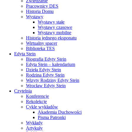
Zwiedzanie
Pracownicy DES
Historia Domu
Wystawy
Wystawy stałe
Wystawy czasowe
Wystawy mobilne
Historia jednego eksponatu
Wirtualny spacer
Biblioteka TES
Edyta Stein
Biografia Edyty Stein
Edyta Stein – kalendarium
Dzieła Edyty Stein
Rodzina Edyty Stein
Wizyty Rodziny Edyty Stein
Wrocław Edyty Stein
Czytelnia
Konferencje
Rekolekcje
Cykle wykładów
Akademia Duchowości
Pisma Patronki
Wykłady
Artykuły