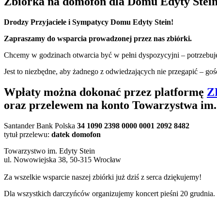
Zbiórka na domofon dla Domu Edyty Stei
Drodzy Przyjaciele i Sympatycy Domu Edyty Stein!
Zapraszamy do wsparcia prowadzonej przez nas zbiórki.
Chcemy w godzinach otwarcia być w pełni dyspozycyjni – potrzeb
Jest to niezbędne, aby żadnego z odwiedzających nie przegapić – goś
Wpłaty można dokonać przez platformę
Z
oraz przelewem na konto Towarzystwa im.
Santander Bank Polska
34 1090 2398 0000 0001 2092 8482
tytuł przelewu:
datek domofon
Towarzystwo im. Edyty Stein
ul. Nowowiejska 38, 50-315 Wrocław
Za wszelkie wsparcie naszej zbiórki już dziś z serca dziękujemy!
Dla wszystkich darczyńców organizujemy koncert pieśni 20 grudn