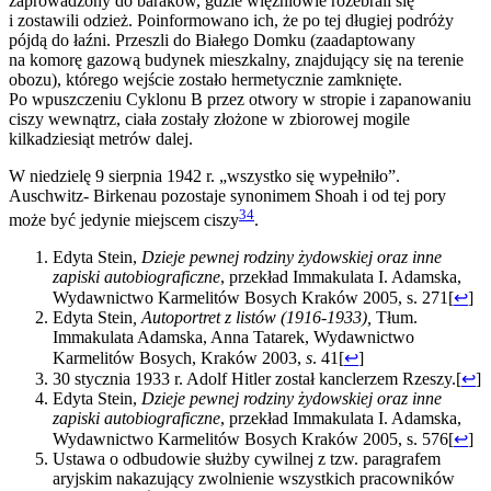
zaprowadzony do baraków, gdzie więźniowie rozebrali się
i zostawili odzież. Poinformowano ich, że po tej długiej podróży
pójdą do łaźni. Przeszli do Białego Domku (zaadaptowany
na komorę gazową budynek mieszkalny, znajdujący się na terenie
obozu), którego wejście zostało hermetycznie zamknięte.
Po wpuszczeniu Cyklonu B przez otwory w stropie i zapanowaniu
ciszy wewnątrz, ciała zostały złożone w zbiorowej mogile
kilkadziesiąt metrów dalej.
W niedzielę 9 sierpnia 1942 r. „wszystko się wypełniło”.
Auschwitz- Birkenau pozostaje synonimem Shoah i od tej pory
34
może być jedynie miejscem ciszy
.
Edyta Stein,
Dzieje pewnej rodziny żydowskiej oraz inne
zapiski autobiograficzne
, przekład Immakulata I. Adamska,
Wydawnictwo Karmelitów Bosych Kraków 2005, s. 271
[
↩
]
Edyta Stein
, Autoportret z listów (1916-1933),
Tłum.
Immakulata Adamska, Anna Tatarek, Wydawnictwo
Karmelitów Bosych, Kraków 2003,
s
. 41
[
↩
]
30 stycznia 1933 r. Adolf Hitler został kanclerzem Rzeszy.
[
↩
]
Edyta Stein,
Dzieje pewnej rodziny żydowskiej oraz inne
zapiski autobiograficzne
, przekład Immakulata I. Adamska,
Wydawnictwo Karmelitów Bosych Kraków 2005, s. 576
[
↩
]
Ustawa o odbudowie służby cywilnej z tzw. paragrafem
aryjskim nakazujący zwolnienie wszystkich pracowników