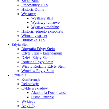
Zwiedzanie
Pracownicy DES
Historia Domu
Wystawy
Wystawy stałe
Wystawy czasowe
Wystawy mobilne
Historia jednego eksponatu
Wirtualny spacer
Biblioteka TES
Edyta Stein
Biografia Edyty Stein
Edyta Stein – kalendarium
Dzieła Edyty Stein
Rodzina Edyty Stein
Wizyty Rodziny Edyty Stein
Wrocław Edyty Stein
Czytelnia
Konferencje
Rekolekcje
Cykle wykładów
Akademia Duchowości
Pisma Patronki
Wykłady
Artykuły