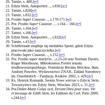
Tamże, s. 400.
[
↩
]
Edyta Stein
, Autoportret…,
s.830.
[
↩
]
Tamże, s.826
[
↩
]
Tamże, s.832.
[
↩
]
Positio Super Causeae…,
s.170-171.
[
↩
]
Por.
Positio Super Causeae
…, s.164 – 166.
[
↩
]
Tamże, s.164.
[
↩
]
Tamże, s.166.
[
↩
]
Edyta Stein
, Autoportret…,
s.832
[
↩
]
Tamże, s.43.
[
↩
]
Schifferstadt znajduje się niedaleko Speier, gdzie Edyta
pracowała jako nauczycielka.
[
↩
]
Positio
Super Causeae…,
s.152.
[
↩
]
Por.
Positio super martyrio…
,s.23-24 oraz Norman Davies,
Roger Moorhouse,
Mikrokosmos Portret miasta
środkowoeuropejskiego, Vratislavia Breslau Wrocław
, tłum.
Andrzej Pawelec, Wydawnictwo ZNAK, Zakład Narodowy
im. Ossolińskich – Fundacja, Kraków 2002, s. 429.
[
↩
]
Ks. Henryk Romanik,
Święta Nowe wiersze o Edycie Stein
,
Towarzystwo im. Edyty Stein, Wrocław 2023, s. 31.
[
↩
]
Por.Didier-Marie Golay ocd,
Devant Dieu pour tous. Vie
et message de Edith Stein
, les Editions du Cerf, Paris 2009,
s.244.
[
↩
]