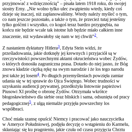
przyjmować z wdzięcznością” – pisała latem 1918 roku, do swojej
siostry Erny. „Nie wolno tylko ulec zwątpieniu wtedy, kiedy coś
dzieje się inaczej, niż zaplanowaliśmy. Wtedy należy myśleć o tym,
co nam jeszcze pozostało, a także o tym, że przecież tutaj jesteśmy
tylko gośćmi i wszystko, co kogoś teraz bardzo przygnębia, na
końcu nie będzie wcale tak istotne lub będzie miało całkiem inne
2
znaczenie, niż wydawałoby się nam w tej chwili”
.
3
Z nastaniem dyktatury Hitlera
, Edyta Stein widzi, że
prześladowania, jakie dotknęły jej krewnych i przyjaciół są w
rzeczywistości powszechnymi aktami okrucieństwa wobec Żydów,
o których donosiła zagraniczna prasa. Dotarło do niej jasno, że Bóg
znowu kładzie ciężką rękę na swym narodzie i że los tego narodu
4
jest także jej losem
. Po długich przemyśleniach powzięła zamiar
udania się w tej sprawie do Ojca Świętego. Wobec trudności w
uzyskaniu audiencji prywatnej, przedłożyła listownie papieżowi
Piusowi XI prośbę o obronę Żydów. Otrzymała wkrótce
błogosławieństwo dla siebie oraz bliskich i sama, odsunięta od pracy
5
pedagogicznej
, z ulgą niemalże przyjęła powszechny los
współbraci.
Choć miała szansę opuścić Niemcy i pracować jako nauczycielka
w Ameryce Południowej, podjęła decyzję o wstąpieniu do Karmelu,
skłaniając się ku pragnieniu, jakie czuła od czasu przyjęcia Chrztu