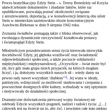
Proces beatyfikacyjny Edyty Stein – s. Teresy Benedykty od Krzyża
ułatwił zebranie dokumentów i zbadanie faktów, które raz
opublikowane, pozwalają poznać okoliczności związane
z aresztowaniem, deportacją, a w konsekwencji śmiercią obu sióstr
Stein w niemieckim nazistowskim obozie koncentracyjnym
Auschwitz-Birkenau w dniu 9 sierpnia 1942 roku.
Zeznania świadków pomagają także z bliska obserwować, jak
ewoluująca dynamicznie rzeczywistość kształtowała postawy
i światopogląd Edyty Stein.
Młodzieńczym poszukiwaniom sensu życia kierowała niezwykła
dociekliwość Edyty, jej głęboka wrażliwość oraz świadomość
odpowiedzialności społecznej, a także poczucie solidarności
międzyludzkiej i międzynarodowej. „Oczywiście – świat może być
zły, lecz gdy mała grupa moich przyjaciół, na których mogłam
liczyć, i ja, dołożymy wszystkich naszych sił – wtedy damy na
1
pewno rady nawet wszystkim ‘diabłom’”
. Jej wiara w ideały,
patriotyzm, wdzięczność za możliwość studiowania i czerpania z
powszechnie dostępnych dóbr kultury, wzbudzały w niej optymizm
i motywowały do działalności społecznej.
Dramatyczne doświadczenia pierwszej wojny światowej nie
odebrały Edycie wszystkich pragnień, nadziei i radości życia: „[…]
człowiek jest na świecie po to, aby żyć, i powinien całe jego piękno