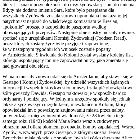
litery J – znaku przynależności do rasy żydowskiej – ani do imienia
Edyty nie dodano imienia Sara, które było przepisane dla
wszystkich Żydówek, została surowo upomniana i nakazano jej
natychmiast napisać do właściwego komisariatu w Breslau,
„pokornie” prosząc o uzupełnienie paszportu według
obowiązujących przepisów. Następnie obie siostry musiały również
spotkać się z urzędnikami Komisji Żydowskiej (Joodsen Raad),
przez których zostały życzliwie przyjęte i zapewnione,
że w następnym tygodniu ich wniosek zostanie poparty
w Amsterdamie. 9 kwietnia do Kolonii został wysłany kolejny list,
którego uspokajający ton nie zapowiadał burzy, jaka zbierała się
nad głowami obu sióstr.
W maju musiały znowu udać się do Amsterdamu, aby stawić się w
Gestapo i Komisji Żydowskiej; by udzielić wszystkich żądanych
informacji i wypełnić stos kwestionariuszy i zakupić obowiązkowe
żółte gwiazdy Dawida. Gestapo traktowało je w sposób bardzo
ordynarny i poniżający. W jednym z urzędów spotkały się jednak
także z życzliwszym urzędnikiem, mieszkańcem Kolonii, który
opowiedział im o poważnym zrujnowaniu miasta przez naloty,
potwierdzając między innymi wiadomość, że 28 kwietnia tego
samego roku (1942) kościół Maria Pacis wraz z cudownym
obrazem padł ofiarą płomieni po upadku bomby zapalającej. Wśród
Żydów, wezwanych przez Gestapo, z którymi siostra Teresa
Benedykta miała okazję się spotkać, była jej córka chrzestna Alice