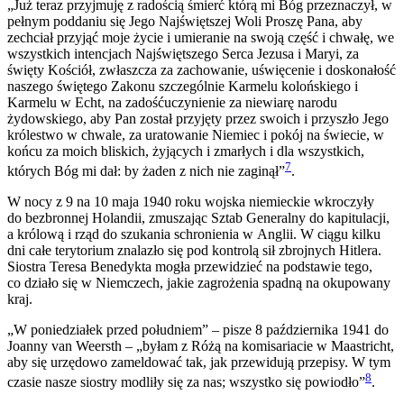
„Już teraz przyjmuję z radością śmierć którą mi Bóg przeznaczył, w
pełnym poddaniu się Jego Najświętszej Woli Proszę Pana, aby
zechciał przyjąć moje życie i umieranie na swoją część i chwałę, we
wszystkich intencjach Najświętszego Serca Jezusa i Maryi, za
święty Kościół, zwłaszcza za zachowanie, uświęcenie i doskonałość
naszego świętego Zakonu szczególnie Karmelu kolońskiego i
Karmelu w Echt, na zadośćuczynienie za niewiarę narodu
żydowskiego, aby Pan został przyjęty przez swoich i przyszło Jego
królestwo w chwale, za uratowanie Niemiec i pokój na świecie, w
końcu za moich bliskich, żyjących i zmarłych i dla wszystkich,
7
których Bóg mi dał: by żaden z nich nie zaginął”
.
W nocy z 9 na 10 maja 1940 roku wojska niemieckie wkroczyły
do bezbronnej Holandii, zmuszając Sztab Generalny do kapitulacji,
a królową i rząd do szukania schronienia w Anglii. W ciągu kilku
dni całe terytorium znalazło się pod kontrolą sił zbrojnych Hitlera.
Siostra Teresa Benedykta mogła przewidzieć na podstawie tego,
co działo się w Niemczech, jakie zagrożenia spadną na okupowany
kraj.
„W poniedziałek przed południem” – pisze 8 października 1941 do
Joanny van Weersth – „byłam z Różą na komisariacie w Maastricht,
aby się urzędowo zameldować tak, jak przewidują przepisy. W tym
8
czasie nasze siostry modliły się za nas; wszystko się powiodło”
.