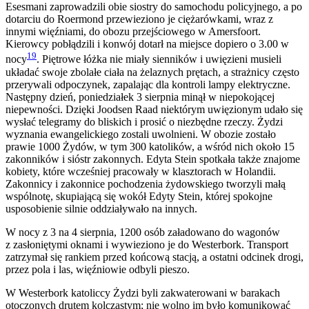
Esesmani zaprowadzili obie siostry do samochodu policyjnego, a po
dotarciu do Roermond przewieziono je ciężarówkami, wraz z
innymi więźniami, do obozu przejściowego w Amersfoort.
Kierowcy pobłądzili i konwój dotarł na miejsce dopiero o 3.00 w
19
nocy
. Piętrowe łóżka nie miały sienników i uwięzieni musieli
układać swoje zbolałe ciała na żelaznych prętach, a strażnicy często
przerywali odpoczynek, zapalając dla kontroli lampy elektryczne.
Następny dzień, poniedziałek 3 sierpnia minął w niepokojącej
niepewności. Dzięki Joodsen Raad niektórym uwięzionym udało się
wysłać telegramy do bliskich i prosić o niezbędne rzeczy. Żydzi
wyznania ewangelickiego zostali uwolnieni. W obozie zostało
prawie 1000 Żydów, w tym 300 katolików, a wśród nich około 15
zakonników i sióstr zakonnych. Edyta Stein spotkała także znajome
kobiety, które wcześniej pracowały w klasztorach w Holandii.
Zakonnicy i zakonnice pochodzenia żydowskiego tworzyli małą
wspólnotę, skupiającą się wokół Edyty Stein, której spokojne
usposobienie silnie oddziaływało na innych.
W nocy z 3 na 4 sierpnia, 1200 osób załadowano do wagonów
z zasłoniętymi oknami i wywieziono je do Westerbork. Transport
zatrzymał się rankiem przed końcową stacją, a ostatni odcinek drogi,
przez pola i las, więźniowie odbyli pieszo.
W Westerbork katoliccy Żydzi byli zakwaterowani w barakach
otoczonych drutem kolczastym; nie wolno im było komunikować