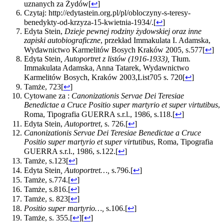
uznanych za Żydów
[
↩
]
Czytaj: http://edytastein.org.pl/pl/obloczyny-s-teresy-
benedykty-od-krzyza-15-kwietnia-1934/.
[
↩
]
Edyta Stein,
Dzieje pewnej rodziny żydowskiej oraz inne
zapiski autobiograficzne
, przekład Immakulata I. Adamska,
Wydawnictwo Karmelitów Bosych Kraków 2005, s.577
[
↩
]
Edyta Stein
, Autoportret z listów (1916-1933),
Tłum.
Immakulata Adamska, Anna Tatarek, Wydawnictwo
Karmelitów Bosych, Kraków 2003,List705 s. 720
[
↩
]
Tamże, 723
[
↩
]
Cytowane za :
Canonizationis Servae Dei Teresiae
Benedictae a Cruce Positio super martyrio et super virtutibus
,
Roma, Tipografia GUERRA s.r.l., 1986, s.118.
[
↩
]
Edyta Stein,
Autoportret
, s. 726.
[
↩
]
Canonizationis Servae Dei Teresiae Benedictae a Cruce
Positio super martyrio et super virtutibus
, Roma, Tipografia
GUERRA s.r.l., 1986, s.122.
[
↩
]
Tamże, s.123
[
↩
]
Edyta Stein
, Autoportret…,
s.796.
[
↩
]
Tamże, s.774.
[
↩
]
Tamże, s.816.
[
↩
]
Tamże, s. 823
[
↩
]
Positio super martyrio…,
s.106.
[
↩
]
Tamże, s. 355.
[
↩
]
[
↩
]