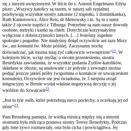
się z innymi uwięzionymi. W liście do s. Antonii Engelmann Edyta
pisze: „Wszyscy katolicy są razem, w naszej sali sypialnej
przebywają wszystkie siostry zakonne (2 trapistki, 1 dominikanka),
Ruth Kantorowicz, Alice Reis, dr Meirowsky i in. Są tu z nami
także 2 ojcowie trapiści z Tilburga. Potrzebne są nam nasze dowody
osobiste, metryki i kartki na chleb. Dotychczas korzystałyśmy
wyłącznie z dobroczynności innych. […] Jesteśmy zupełnie
spokojne i pogodne. Nie miałyśmy dotąd oczywiście ani razu Mszy
św., ani komunii św. Może później. Zaczynamy trochę
21
doświadczać, jak można tutaj żyć całkowicie wewnętrznie”
. W
kolejnym liście, wciąż myśląc o swoim przeniesieniu, siostra
Benedykta zawiadamia, że wszystkie podania Żydów-katolików,
składane w obozie, są anulowane i że jedynie z zewnątrz można
podjąć jeszcze jakieś próby (wspomina o kontakcie ze szwajcarskim
konsulem). Oczywiście nie jest świadoma, że 3 sierpnia urząd
imigracyjny w Bernie wydał właśnie negatywną decyzję o jej
22
wjeździe do Szwajcarii
.
„Jest tu tyle osób, które potrzebują nieco pociechy, a oczekują jej od
23
sióstr”
.
Pani Bromberg pamięta, że wielką różnicą między nią a innymi
siostrami była milcząca postawa siostry Teresy Benedykty. Podczas
gdy inne żywo rozmawiały, ona była cicha i powściągliwa. Jej