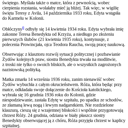
świętego. Myślała także o matce, która z pewnością, wobec
cierpienia rozstania, wolałaby mieć ją bliżej. Tak więc, w wigilię
święta Teresy z Avila, 14 października 1933 roku, Edyta wstąpiła
do Karmelu w Kolonii.
6
Obłóczyny
odbyły się 14 kwietnia 1934 roku. Edyta wybrała imię
zakonne Teresa Benedykta od Krzyża, a niedługo po złożeniu
pierwszych ślubów (21 kwietnia 1935 roku), kontynuuje, z
polecenia Prowincjała, ojca Teodora Raucha, swoją pracę naukową.
Obserwując z klasztoru rozwój sytuacji politycznej i pozbawianie
Żydów kolejnych praw, siostra Benedykta trwała na modlitwie,
z troski nie tylko o swoich bliskich, ale o wszystkich zagrożonych
nazistowską polityką.
Matka zmarła 14 września 1936 roku, zanim nienawiść wobec
Żydów wybuchła z całym okrucieństwem. Róża, która będąc przy
matce, odkładała swoje dołączenie do Kościoła katolickiego,
wybrała się 16 grudnia 1936 roku do Kolonii, gdzie
niespodziewanie, zastała Edytę w szpitalu, po upadku ze schodów,
ze złamaną lewą nogą i lewym nadgarstkiem. Nie rozdzielone
klauzurą, cieszą się z wzajemnej bliskości i wspólnie przygotowują
chrzest Róży. 24 grudnia, odziana w biały płaszcz siostry
Benedykty obserwującej ją z chóru, Róża przyjęła chrzest w kaplicy
szpitalnej.