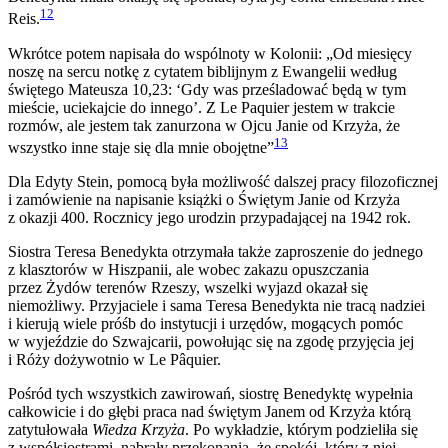
12
Reis.
Wkrótce potem napisała do wspólnoty w Kolonii: „Od miesięcy
noszę na sercu notkę z cytatem biblijnym z Ewangelii według
świętego Mateusza 10,23: ‘Gdy was prześladować będą w tym
mieście, uciekajcie do innego’. Z Le Paquier jestem w trakcie
rozmów, ale jestem tak zanurzona w Ojcu Janie od Krzyża, że
13
wszystko inne staje się dla mnie obojętne”
Dla Edyty Stein, pomocą była możliwość dalszej pracy filozoficznej
i zamówienie na napisanie książki o Świętym Janie od Krzyża
z okazji 400. Rocznicy jego urodzin przypadającej na 1942 rok.
Siostra Teresa Benedykta otrzymała także zaproszenie do jednego
z klasztorów w Hiszpanii, ale wobec zakazu opuszczania
przez Żydów terenów Rzeszy, wszelki wyjazd okazał się
niemożliwy. Przyjaciele i sama Teresa Benedykta nie tracą nadziei
i kierują wiele próśb do instytucji i urzędów, mogących pomóc
w wyjeździe do Szwajcarii, powołując się na zgodę przyjęcia jej
i Róży dożywotnio w Le Pâquier.
Pośród tych wszystkich zawirowań, siostrę Benedyktę wypełnia
całkowicie i do głębi praca nad świętym Janem od Krzyża którą
zatytułowała
Wiedza Krzyża
. Po wykładzie, którym podzieliła się
z współsiostrami, nabrały przekonania, że spokój, który z niej