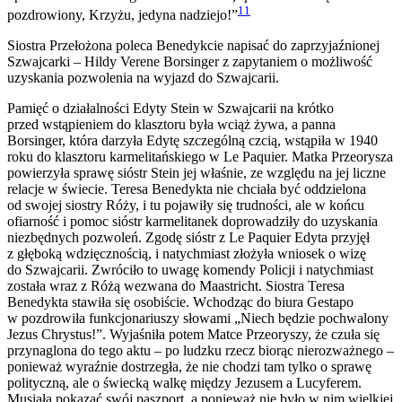
11
pozdrowiony, Krzyżu, jedyna nadziejo!”
Siostra Przełożona poleca Benedykcie napisać do zaprzyjaźnionej
Szwajcarki – Hildy Verene Borsinger z zapytaniem o możliwość
uzyskania pozwolenia na wyjazd do Szwajcarii.
Pamięć o działalności Edyty Stein w Szwajcarii na krótko
przed wstąpieniem do klasztoru była wciąż żywa, a panna
Borsinger, która darzyła Edytę szczególną czcią, wstąpiła w 1940
roku do klasztoru karmelitańskiego w Le Paquier. Matka Przeorysza
powierzyła sprawę sióstr Stein jej właśnie, ze względu na jej liczne
relacje w świecie. Teresa Benedykta nie chciała być oddzielona
od swojej siostry Róży, i tu pojawiły się trudności, ale w końcu
ofiarność i pomoc sióstr karmelitanek doprowadziły do uzyskania
niezbędnych pozwoleń. Zgodę sióstr z Le Paquier Edyta przyjęł
z głęboką wdzięcznością, i natychmiast złożyła wniosek o wizę
do Szwajcarii. Zwróciło to uwagę komendy Policji i natychmiast
została wraz z Różą wezwana do Maastricht. Siostra Teresa
Benedykta stawiła się osobiście. Wchodząc do biura Gestapo
w pozdrowiła funkcjonariuszy słowami „Niech będzie pochwalony
Jezus Chrystus!”. Wyjaśniła potem Matce Przeoryszy, że czuła się
przynaglona do tego aktu – po ludzku rzecz biorąc nierozważnego –
ponieważ wyraźnie dostrzegła, że nie chodzi tam tylko o sprawę
polityczną, ale o świecką walkę między Jezusem a Lucyferem.
Musiała pokazać swój paszport, a ponieważ nie było w nim wielkiej