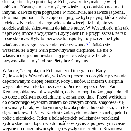
siostra, która była portierką w Echt, zawsze trzymała się w jej
pobliżu. „Nasunęła mi się myśl, że wiedziała, co wisiało nad nią i
innymi. Zawsze była pogrążona w modlitwie, ale zawsze łagodna,
skromna i pomocna. Nie zapominajmy, że była jedyną, która kiedyś
uciekła z Niemiec i dlatego wiedziała więcej niż inni, którzy
spodziewali się skierowania do jakiejś pracy. W Westerbork, nikt tak
naprawdę (może z wyjątkiem Edyty Stein) nie przypuszczał, że tak
to się skończy. Były to pierwsze transporty, nic jeszcze nie było
24
wiadomo, niczego jeszcze nie podejrzewano”
. Miało się
wrażenie, że Edyta Stein przewidywała cierpienie, ale nie o
własnym cierpieniu myślała. Jej postać siedząca w baraku,
przywodziła na myśl obraz Piety bez Chrystusa.
W środę, 5 sierpnia, do Echt nadszedł telegram od Rady
Żydowskiej z Westerbork, w którym proszono o szybkie przesłanie
deportowanym ciepłej bielizny, kocy i leków. Rankiem 6 sierpnia
wyjechali dwaj młodzi mężczyźni: Pierre Cuypers i Perer Van
Kempen, obładowani wszystkim, co tylko mogli udźwignąć i dotarli
do obozu późnym popołudniem tego samego dnia. Przed wejściem
do otoczonego wysokim drutem kolczastym obozu, znajdował się
drewniany barak, w którym urzędowała policja holenderska; tam też
się zameldowali. Na wieżach strażniczych i w obozie służbę pełniła
policja niemiecka. Jeden z holenderskich policjantów przekazał
żydowskiemu chłopcu wiadomość o wizycie, a po pewnym czasie
wejście do obozu otworzyło się i wyszły siostry Stein. Rozmowa