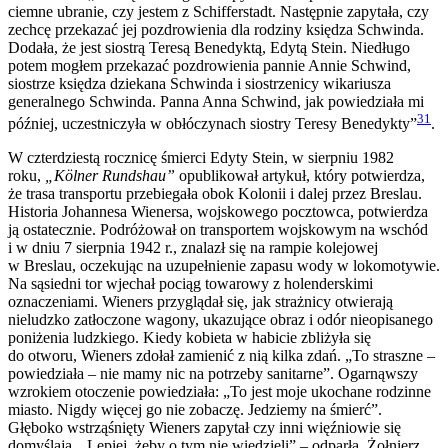
ciemne ubranie, czy jestem z Schifferstadt. Następnie zapytała, czy
zechcę przekazać jej pozdrowienia dla rodziny księdza Schwinda.
Dodała, że jest siostrą Teresą Benedyktą, Edytą Stein. Niedługo
potem mogłem przekazać pozdrowienia pannie Annie Schwind,
siostrze księdza dziekana Schwinda i siostrzenicy wikariusza
generalnego Schwinda. Panna Anna Schwind, jak powiedziała mi
31
później, uczestniczyła w obłóczynach siostry Teresy Benedykty”
.
W czterdziestą rocznicę śmierci Edyty Stein, w sierpniu 1982
roku,
„Kölner Rundshau”
opublikował artykuł, który potwierdza,
że trasa transportu przebiegała obok Kolonii i dalej przez Breslau.
Historia Johannesa Wienersa, wojskowego pocztowca, potwierdza
ją ostatecznie. Podróżował on transportem wojskowym na wschód
i w dniu 7 sierpnia 1942 r., znalazł się na rampie kolejowej
w Breslau, oczekując na uzupełnienie zapasu wody w lokomotywie.
Na sąsiedni tor wjechał pociąg towarowy z holenderskimi
oznaczeniami. Wieners przyglądał się, jak strażnicy otwierają
nieludzko zatłoczone wagony, ukazujące obraz i odór nieopisanego
poniżenia ludzkiego. Kiedy kobieta w habicie zbliżyła się
do otworu, Wieners zdołał zamienić z nią kilka zdań. „To straszne –
powiedziała – nie mamy nic na potrzeby sanitarne”. Ogarnąwszy
wzrokiem otoczenie powiedziała: „To jest moje ukochane rodzinne
miasto. Nigdy więcej go nie zobaczę. Jedziemy na śmierć”.
Głęboko wstrząśnięty Wieners zapytał czy inni więźniowie się
domyślają. „Lepiej, żeby o tym nie wiedzieli” – odparła. Żołnierz