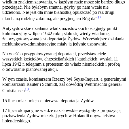
wielkim znakiem zapytania, w każdym razie może się bardzo długo
przeciągać. Nie byłabym smutna, gdyby go nam wcale nie
udzielono. Nie jest dla mnie błahostką opuszczać po raz drugi
17
ukochaną rodzinę zakonną, ale przyjmę, co Bóg da”
.
Antyżydowskie działania władz nazistowskich osiągnęły punkt
kulminacyjny w lipcu 1942 roku; stało się wtedy wiadome,
że przygotowywana jest deportacja Żydów. Wcześniejsze działania
meldunkowo-administracyjne miały ją jedynie usprawnić.
Na wieść o przygotowywanej deportacji, przedstawiciele
wszystkich kościołów, chrześcijańskich i katolickich, wysłali 11
lipca 1942 r. telegram z protestem do władz niemieckich i prośbą
o odwołanie planowanej akcji.
W tym czasie, komisarzem Rzeszy był Seyss-Inquart, a generalnymi
komisarzami Rauter i Schmidt, zaś dowódcą Wehrmachtu generał
18
Christiansen
.
15 lipca miała miejsce pierwsza deportacja Żydów.
17 lipca okupacyjne władze nazistowskie wystąpiły z propozycją
pozbawienia Żydów mieszkających w Holandii obywatelstwa
holenderskiego.