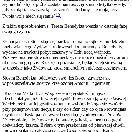
się modlić, aby ta próba została nam oszczędzona, ale tylko wtedy,
gdy z całą stanowczością i szczerością dodamy: nie moja, lecz
10
Twoja wola niech się stanie”
.
Z takim usposobieniem s. Teresa Benedykta weszła w ostatnią fazę
swojego życia.
Sytuacja sióstr Stein staje się bardzo trudna po ogłoszeniu dekretu
pozbawiającego Żydów narodowości. Dokumenty s. Benedykty,
wydane na trzyletni pobyt czasowy w Echt tracą ważność.
Pozbawiona narodowości niemieckiej, nie może opuścić terytorium
okupowanego przez Rzeszę, a pozostanie, będąc zarejestrowaną
w urzędzie jako Żydówka, grozi śmiertelnym niebezpieczeństwem.
Siostra Benedykta, oddawszy swój los Bogu, zawierza się
w posłuszeństwie siostrze Przełożonej Antonii Engelmann:
„Kochana Matko […] W sprawie mojej stałości miejsca
nie chciałabym już nic więcej czynić. Powierzam ją w ręce Waszej
Wielebności i w Jej gestii zostawiam wybór, do kogo się zwrócić
przy podejmowaniu decyzji: czy do sióstr, czy do ojca Prowincjała
czy do ojca Biskupa. Ze wszystkiego będę zadowolona.
Scientia
Crucis
zdobyta być może tylko wtedy, gdy się samemu do głębi
doświadczy krzyża. Byłam o tym przekonana od pierwszej chwili
i powiedziałam z całego serca
Ave Crux, spes unica
– Bądź