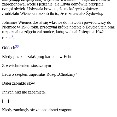
zaproponował wodę i jedzenie, ale Edyta odmówiła przyjęcia
czegokolwiek. Usłyszała bowiem, że niektórych żołnierzy
z oddziału Wienersa rozzłościło to, że rozmawiał z Żydówką.
Johannes Wieners dostał się wkrótce do niewoli i powróciwszy do
Niemiec w 1948 roku, przeczytał krótką notatkę o Edycie Stein oraz
rozpoznał na zdjęciu zakonnicę, którą widział 7 sierpnia 1942
32
roku
.
33
Oddech
Kiedy przekraczałaś próg karmelu w Echt
Z westchnieniem siostrzanym
Ledwo szeptem zaprosiłaś Różę: „Chodźmy”
Dalej zabrakło słów
Innych nikt nie zapamiętał
[…]
Kiedy zamknęły się za tobą drzwi wagonu