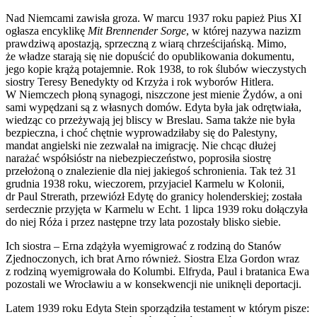
Nad Niemcami zawisła groza. W marcu 1937 roku papież Pius XI
ogłasza encyklikę
Mit Brennender Sorge
, w której nazywa nazizm
prawdziwą apostazją, sprzeczną z wiarą chrześcijańską. Mimo,
że władze starają się nie dopuścić do opublikowania dokumentu,
jego kopie krążą potajemnie. Rok 1938, to rok ślubów wieczystych
siostry Teresy Benedykty od Krzyża i rok wyborów Hitlera.
W Niemczech płoną synagogi, niszczone jest mienie Żydów, a oni
sami wypędzani są z własnych domów. Edyta była jak odrętwiała,
wiedząc co przeżywają jej bliscy w Breslau. Sama także nie była
bezpieczna, i choć chętnie wyprowadziłaby się do Palestyny,
mandat angielski nie zezwalał na imigrację. Nie chcąc dłużej
narażać współsióstr na niebezpieczeństwo, poprosiła siostrę
przełożoną o znalezienie dla niej jakiegoś schronienia. Tak też 31
grudnia 1938 roku, wieczorem, przyjaciel Karmelu w Kolonii,
dr Paul Strerath, przewiózł Edytę do granicy holenderskiej; została
serdecznie przyjęta w Karmelu w Echt. 1 lipca 1939 roku dołączyła
do niej Róża i przez następne trzy lata pozostały blisko siebie.
Ich siostra – Erna zdążyła wyemigrować z rodziną do Stanów
Zjednoczonych, ich brat Arno również. Siostra Elza Gordon wraz
z rodziną wyemigrowała do Kolumbi. Elfryda, Paul i bratanica Ewa
pozostali we Wrocławiu a w konsekwencji nie uniknęli deportacji.
Latem 1939 roku Edyta Stein sporządziła testament w którym pisze: