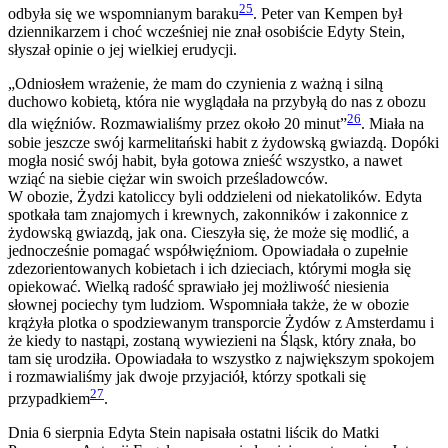
25
odbyła się we wspomnianym baraku
. Peter van Kempen był
dziennikarzem i choć wcześniej nie znał osobiście Edyty Stein,
słyszał opinie o jej wielkiej erudycji.
„Odniosłem wrażenie, że mam do czynienia z ważną i silną
duchowo kobietą, która nie wyglądała na przybyłą do nas z obozu
26
dla więźniów. Rozmawialiśmy przez około 20 minut”
. Miała na
sobie jeszcze swój karmelitański habit z żydowską gwiazdą. Dopóki
mogła nosić swój habit, była gotowa znieść wszystko, a nawet
wziąć na siebie ciężar win swoich prześladowców.
W obozie, Żydzi katoliccy byli oddzieleni od niekatolików. Edyta
spotkała tam znajomych i krewnych, zakonników i zakonnice z
żydowską gwiazdą, jak ona. Cieszyła się, że może się modlić, a
jednocześnie pomagać współwięźniom. Opowiadała o zupełnie
zdezorientowanych kobietach i ich dzieciach, którymi mogła się
opiekować. Wielką radość sprawiało jej możliwość niesienia
słownej pociechy tym ludziom. Wspomniała także, że w obozie
krążyła plotka o spodziewanym transporcie Żydów z Amsterdamu i
że kiedy to nastąpi, zostaną wywiezieni na Śląsk, który znała, bo
tam się urodziła. Opowiadała to wszystko z największym spokojem
i rozmawialiśmy jak dwoje przyjaciół, którzy spotkali się
27
przypadkiem
.
Dnia 6 sierpnia Edyta Stein napisała ostatni liścik do Matki