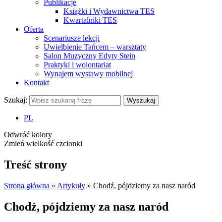
Publikacje
Książki i Wydawnictwa TES
Kwartalniki TES
Oferta
Scenariusze lekcji
Uwielbienie Tańcem – warsztaty
Salon Muzyczny Edyty Stein
Praktyki i wolontariat
Wynajem wystawy mobilnej
Kontakt
Szukaj:
Wyszukaj
PL
Odwróć kolory
Zmień wielkość czcionki
Treść strony
Strona główna
»
Artykuły
»
Chodź, pójdziemy za nasz naród
Chodź, pójdziemy za nasz naród