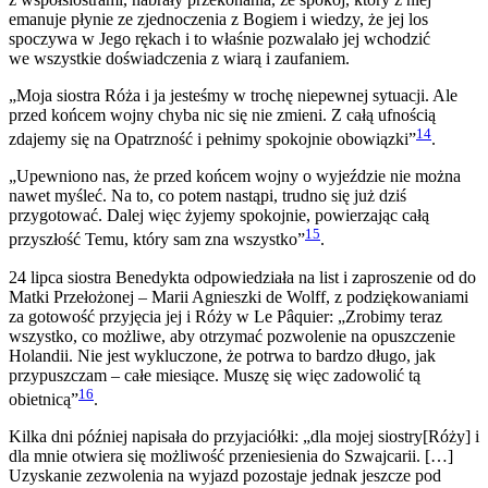
emanuje płynie ze zjednoczenia z Bogiem i wiedzy, że jej los
spoczywa w Jego rękach i to właśnie pozwalało jej wchodzić
we wszystkie doświadczenia z wiarą i zaufaniem.
„Moja siostra Róża i ja jesteśmy w trochę niepewnej sytuacji. Ale
przed końcem wojny chyba nic się nie zmieni. Z całą ufnością
14
zdajemy się na Opatrzność i pełnimy spokojnie obowiązki”
.
„Upewniono nas, że przed końcem wojny o wyjeździe nie można
nawet myśleć. Na to, co potem nastąpi, trudno się już dziś
przygotować. Dalej więc żyjemy spokojnie, powierzając całą
15
przyszłość Temu, który sam zna wszystko”
.
24 lipca siostra Benedykta odpowiedziała na list i zaproszenie od do
Matki Przełożonej – Marii Agnieszki de Wolff, z podziękowaniami
za gotowość przyjęcia jej i Róży w Le Pâquier: „Zrobimy teraz
wszystko, co możliwe, aby otrzymać pozwolenie na opuszczenie
Holandii. Nie jest wykluczone, że potrwa to bardzo długo, jak
przypuszczam – całe miesiące. Muszę się więc zadowolić tą
16
obietnicą”
.
Kilka dni później napisała do przyjaciółki: „dla mojej siostry[Róży] i
dla mnie otwiera się możliwość przeniesienia do Szwajcarii. […]
Uzyskanie zezwolenia na wyjazd pozostaje jednak jeszcze pod