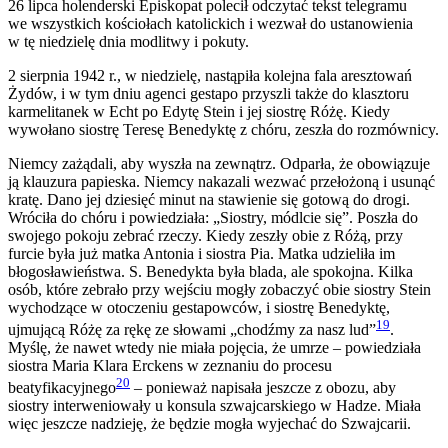
26 lipca holenderski Episkopat polecił odczytać tekst telegramu
we wszystkich kościołach katolickich i wezwał do ustanowienia
w tę niedzielę dnia modlitwy i pokuty.
2 sierpnia 1942 r., w niedzielę, nastąpiła kolejna fala aresztowań
Żydów, i w tym dniu agenci gestapo przyszli także do klasztoru
karmelitanek w Echt po Edytę Stein i jej siostrę Różę. Kiedy
wywołano siostrę Teresę Benedyktę z chóru, zeszła do rozmównicy.
Niemcy zażądali, aby wyszła na zewnątrz. Odparła, że obowiązuje
ją klauzura papieska. Niemcy nakazali wezwać przełożoną i usunąć
kratę. Dano jej dziesięć minut na stawienie się gotową do drogi.
Wróciła do chóru i powiedziała: „Siostry, módlcie się”. Poszła do
swojego pokoju zebrać rzeczy. Kiedy zeszły obie z Różą, przy
furcie była już matka Antonia i siostra Pia. Matka udzieliła im
błogosławieństwa. S. Benedykta była blada, ale spokojna. Kilka
osób, które zebrało przy wejściu mogły zobaczyć obie siostry Stein
wychodzące w otoczeniu gestapowców, i siostrę Benedyktę,
19
ujmującą Różę za rękę ze słowami „chodźmy za nasz lud”
.
Myślę, że nawet wtedy nie miała pojęcia, że umrze – powiedziała
siostra Maria Klara Erckens w zeznaniu do procesu
20
beatyfikacyjnego
– ponieważ napisała jeszcze z obozu, aby
siostry interweniowały u konsula szwajcarskiego w Hadze. Miała
więc jeszcze nadzieję, że będzie mogła wyjechać do Szwajcarii.