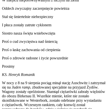
W miejscu nieporównywalnym z niczym na ziemi
Oddech zwyczajny zaczerpnięcie powietrza
Stał się śmiertelnie niebezpieczny
I płuca zostały zatrute cyklonem
Siostro nasza święta wniebowzięta
Proś o cud zwycięstwa nad śmiercią
Proś o łaskę zachowania od cierpienia
Proś o zdrowie radosne i życie powszednie
Prosimy
KS. Henryk Romanik
W nocy z 8 na 9 sierpnia pociąg minął stację Auschwitz i zatrzymał
się na
Juden ramp
, zbudowanej specjalnie na przyjazd Żydów.
Wagony zostały opróżnione. Stamtąd ciężarówki zabrały więźniów
do obozu Birkenau II. Wszelkie mienie, które nie zostało
skonfiskowane w Westerbork, zostało odebrane przy wysiadaniu
z ciężarówek. Wczesnym rankiem, cały konwój został