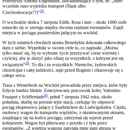
Przeoryszy Antonii Engelmann, zawiadamiający o tym, że: „Jutro
wcześnie rano wyjeżdża transport (Śląsk albo
28
Czechosłowacja??)”
.
O wschodzie słońca 7 sierpnia Edith, Rosa i inni – około 1000 osób
ustawiło się w szeregu między dwoma rzędami esesmanów. Zajęli
miejsca w pociągu pasażerskim jadącym na wschód.
W tych ostatnich chwilach siostra Benedykta dokonała całkowitego
daru z siebie. Wypełniła w swoim ciele to, co napisała: „Można
tylko starać się, by to wybrane życie przeżywać coraz wierniej i
czyściej, aby je złożyć jako ofiarę za wszystkich, z którymi jest się
29
związanym”
. To dla i za wszystkich: Niemców, żydowskich
chrześcijan i całej ludzkości, staje przed Bogiem i ofiarowuje się z
całego serca.
Trasa z Westerbork na Wschód prowadziła przez miejsca, które były
Edycie bardzo bliskie. Emerytowany pracownik kolei, Valentino
30
Fouquet z Schfferstadt
, pełnił 7 sierpnia 1942 roku, około
południa, służbę na peronie tejże stacji, czekając by odprawić
pociąg ekspresowy jadący z Saarbrücken do Ludwigshafen. Ciężki,
osobowy wagon do transportu więźniów, z okratowanymi oknami,
znajdujący się na końcu pociągu, zatrzymał się wprost przed
kolejarzem. Wagon był pilnowany z przodu i z tyłu przez
esesmanów. „Z wnętrza wagonu zapytała mnie pani ubrana w