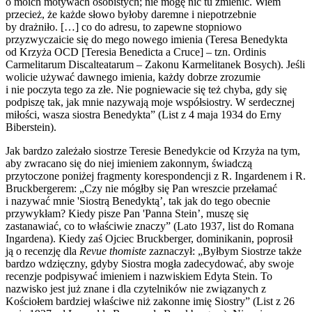
o moich motywach osobistych; nie mogę nic tu zmienić. Wiem
przecież, że każde słowo byłoby daremne i niepotrzebnie
by drażniło. […] co do adresu, to zapewne stopniowo
przyzwyczaicie się do mego nowego imienia (Teresa Benedykta
od Krzyża OCD [Teresia Benedicta a Cruce] – tzn. Ordinis
Carmelitarum Discalteatarum – Zakonu Karmelitanek Bosych). Jeśli
wolicie używać dawnego imienia, każdy dobrze zrozumie
i nie poczyta tego za złe. Nie pogniewacie się też chyba, gdy się
podpiszę tak, jak mnie nazywają moje współsiostry. W serdecznej
miłości, wasza siostra Benedykta” (List z 4 maja 1934 do Erny
Biberstein).
Jak bardzo zależało siostrze Teresie Benedykcie od Krzyża na tym,
aby zwracano się do niej imieniem zakonnym, świadczą
przytoczone poniżej fragmenty korespondencji z R. Ingardenem i R.
Bruckbergerem: „Czy nie mógłby się Pan wreszcie przełamać
i nazywać mnie 'Siostrą Benedyktą’, tak jak do tego obecnie
przywykłam? Kiedy pisze Pan 'Panna Stein’, muszę się
zastanawiać, co to właściwie znaczy” (Lato 1937, list do Romana
Ingardena). Kiedy zaś Ojciec Bruckberger, dominikanin, poprosił
ją o recenzję dla
Revue thomiste
zaznaczył: „Byłbym Siostrze także
bardzo wdzięczny, gdyby Siostra mogła zadecydować, aby swoje
recenzje podpisywać imieniem i nazwiskiem Edyta Stein. To
nazwisko jest już znane i dla czytelników nie związanych z
Kościołem bardziej właściwe niż zakonne imię Siostry” (List z 26