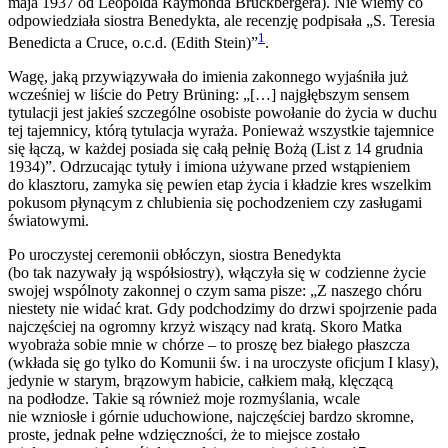
maja 1937 od Leopolda Raymonda Bruckbergera). Nie wiemy co
odpowiedziała siostra Benedykta, ale recenzję podpisała „S. Teresia
1
Benedicta a Cruce, o.c.d. (Edith Stein)”
.
Wagę, jaką przywiązywała do imienia zakonnego wyjaśniła już
wcześniej w liście do Petry Brüning: „[…] najgłębszym sensem
tytulacji jest jakieś szczególne osobiste powołanie do życia w duchu
tej tajemnicy, którą tytulacja wyraża. Ponieważ wszystkie tajemnice
się łączą, w każdej posiada się całą pełnię Bożą (List z 14 grudnia
1934)”. Odrzucając tytuły i imiona używane przed wstąpieniem
do klasztoru, zamyka się pewien etap życia i kładzie kres wszelkim
pokusom płynącym z chlubienia się pochodzeniem czy zasługami
światowymi.
Po uroczystej ceremonii obłóczyn, siostra Benedykta
(bo tak nazywały ją współsiostry), włączyła się w codzienne życie
swojej wspólnoty zakonnej o czym sama pisze: „Z naszego chóru
niestety nie widać krat. Gdy podchodzimy do drzwi spojrzenie pada
najczęściej na ogromny krzyż wiszący nad kratą. Skoro Matka
wyobraża sobie mnie w chórze – to proszę bez białego płaszcza
(wkłada się go tylko do Komunii św. i na uroczyste oficjum I klasy),
jedynie w starym, brązowym habicie, całkiem małą, klęczącą
na podłodze. Takie są również moje rozmyślania, wcale
nie wzniosłe i górnie uduchowione, najczęściej bardzo skromne,
proste, jednak pełne wdzięczności, że to miejsce zostało