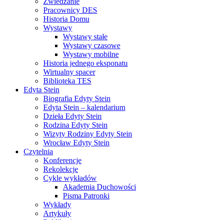
Zwiedzanie
Pracownicy DES
Historia Domu
Wystawy
Wystawy stałe
Wystawy czasowe
Wystawy mobilne
Historia jednego eksponatu
Wirtualny spacer
Biblioteka TES
Edyta Stein
Biografia Edyty Stein
Edyta Stein – kalendarium
Dzieła Edyty Stein
Rodzina Edyty Stein
Wizyty Rodziny Edyty Stein
Wrocław Edyty Stein
Czytelnia
Konferencje
Rekolekcje
Cykle wykładów
Akademia Duchowości
Pisma Patronki
Wykłady
Artykuły