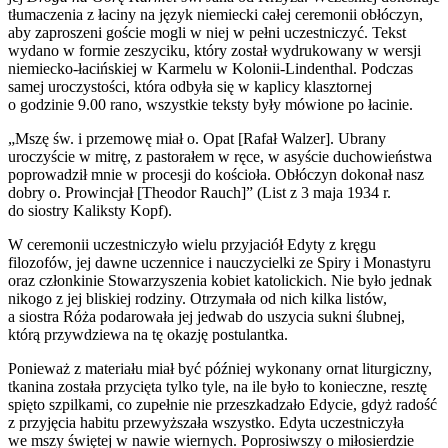
tłumaczenia z łaciny na język niemiecki całej ceremonii obłóczyn,
aby zaproszeni goście mogli w niej w pełni uczestniczyć. Tekst
wydano w formie zeszyciku, który został wydrukowany w wersji
niemiecko-łacińskiej w Karmelu w Kolonii-Lindenthal. Podczas
samej uroczystości, która odbyła się w kaplicy klasztornej
o godzinie 9.00 rano, wszystkie teksty były mówione po łacinie.
„Mszę św. i przemowę miał o. Opat [Rafał Walzer]. Ubrany
uroczyście w mitrę, z pastorałem w ręce, w asyście duchowieństwa
poprowadził mnie w procesji do kościoła. Obłóczyn dokonał nasz
dobry o. Prowincjał [Theodor Rauch]” (List z 3 maja 1934 r.
do siostry Kaliksty Kopf).
W ceremonii uczestniczyło wielu przyjaciół Edyty z kręgu
filozofów, jej dawne uczennice i nauczycielki ze Spiry i Monastyru
oraz członkinie Stowarzyszenia kobiet katolickich. Nie było jednak
nikogo z jej bliskiej rodziny. Otrzymała od nich kilka listów,
a siostra Róża podarowała jej jedwab do uszycia sukni ślubnej,
którą przywdziewa na tę okazję postulantka.
Ponieważ z materiału miał być później wykonany ornat liturgiczny,
tkanina została przycięta tylko tyle, na ile było to konieczne, resztę
spięto szpilkami, co zupełnie nie przeszkadzało Edycie, gdyż radość
z przyjęcia habitu przewyższała wszystko. Edyta uczestniczyła
we mszy świętej w nawie wiernych. Poprosiwszy o miłosierdzie