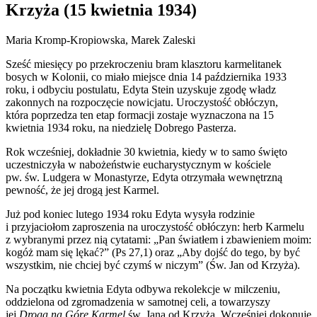
Krzyża (15 kwietnia 1934)
Maria Kromp-Kropiowska, Marek Zaleski
Sześć miesięcy po przekroczeniu bram klasztoru karmelitanek
bosych w Kolonii, co miało miejsce dnia 14 października 1933
roku, i odbyciu postulatu, Edyta Stein uzyskuje zgodę władz
zakonnych na rozpoczęcie nowicjatu. Uroczystość obłóczyn,
która poprzedza ten etap formacji zostaje wyznaczona na 15
kwietnia 1934 roku, na niedzielę Dobrego Pasterza.
Rok wcześniej, dokładnie 30 kwietnia, kiedy w to samo święto
uczestniczyła w nabożeństwie eucharystycznym w kościele
pw. św. Ludgera w Monastyrze, Edyta otrzymała wewnętrzną
pewność, że jej drogą jest Karmel.
Już pod koniec lutego 1934 roku Edyta wysyła rodzinie
i przyjaciołom zaproszenia na uroczystość obłóczyn: herb Karmelu
z wybranymi przez nią cytatami: „Pan światłem i zbawieniem moim:
kogóż mam się lękać?” (Ps 27,1) oraz „Aby dojść do tego, by być
wszystkim, nie chciej być czymś w niczym” (Św. Jan od Krzyża).
Na początku kwietnia Edyta odbywa rekolekcje w milczeniu,
oddzielona od zgromadzenia w samotnej celi, a towarzyszy
jej
Droga na Górę Karmel
św. Jana od Krzyża. Wcześniej dokonuje