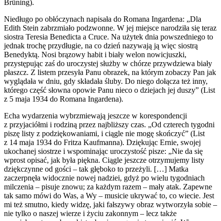
Brüning).
Niedługo po obłóczynach napisała do Romana Ingardena: „Dla
Edith Stein zabrzmiało podzwonne. W jej miejsce narodziła się teraz
siostra Teresia Benedicta a Cruce. Na użytek dnia powszedniego to
jednak trochę przydługie, na co dzień nazywają ją więc siostrą
Benedyktą. Nosi brązowy habit i biały welon nowicjuszki,
przystępując zaś do uroczystej służby w chórze przywdziewa biały
płaszcz. Z listem przesyła Panu obrazek, na którym zobaczy Pan jak
wyglądała w dniu, gdy składała śluby. Do niego dołącza też inny,
którego część słowna opowie Panu nieco o dziejach jej duszy” (List
z 5 maja 1934 do Romana Ingardena).
Echa wydarzenia wybrzmiewają jeszcze w korespondencji
z przyjaciółmi i rodziną przez najbliższy czas. „Od czterech tygodni
piszę listy z podziękowaniami, i ciągle nie mogę skończyć” (List
z 14 maja 1934 do Fritza Kaufmanna). Dziękując Ernie, swojej
ukochanej siostrze i wspominając uroczystość pisze: „Nie da się
wprost opisać, jak była piękna. Ciągle jeszcze otrzymujemy listy
dziękczynne od gości – tak głęboko to przeżyli. […] Matka
zaczerpnęła widocznie nowej nadziei, gdyż po wielu tygodniach
milczenia – pisuje znowu; za każdym razem – mały atak. Zapewne
tak samo mówi do Was, a Wy – musicie ukrywać to, co wiecie. Jest
mi też smutno, kiedy widzę, jaki fałszywy obraz wytworzyła sobie –
nie tylko o naszej wierze i życiu zakonnym – lecz także