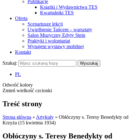
Publikacje
Książki i Wydawnictwa TES
Kwartalniki TES
Oferta
Scenariusze lekcji
Uwielbienie Tańcem – warsztaty
Salon Muzyczny Edyty Stein
Praktyki i wolontariat
Wynajem wystawy mobilnej
Kontakt
Szukaj:
Wyszukaj
PL
Odwróć kolory
Zmień wielkość czcionki
Treść strony
Strona główna
»
Artykuły
»
Obłóczyny s. Teresy Benedykty od
Krzyża (15 kwietnia 1934)
Obłóczyny s. Teresy Benedykty od