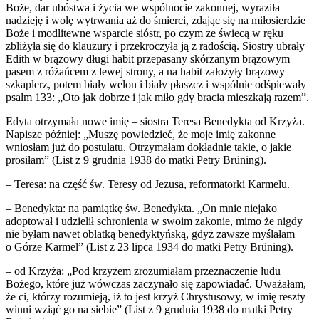
Boże, dar ubóstwa i życia we wspólnocie zakonnej, wyraziła
nadzieję i wolę wytrwania aż do śmierci, zdając się na miłosierdzie
Boże i modlitewne wsparcie sióstr, po czym ze świecą w ręku
zbliżyła się do klauzury i przekroczyła ją z radością. Siostry ubrały
Edith w brązowy długi habit przepasany skórzanym brązowym
pasem z różańcem z lewej strony, a na habit założyły brązowy
szkaplerz, potem biały welon i biały płaszcz i wspólnie odśpiewały
psalm 133: „Oto jak dobrze i jak miło gdy bracia mieszkają razem”.
Edyta otrzymała nowe imię – siostra Teresa Benedykta od Krzyża.
Napisze później: „Muszę powiedzieć, że moje imię zakonne
wniosłam już do postulatu. Otrzymałam dokładnie takie, o jakie
prosiłam” (List z 9 grudnia 1938 do matki Petry Brüning).
– Teresa: na część św. Teresy od Jezusa, reformatorki Karmelu.
– Benedykta: na pamiątkę św. Benedykta. „On mnie niejako
adoptował i udzielił schronienia w swoim zakonie, mimo że nigdy
nie byłam nawet oblatką benedyktyńską, gdyż zawsze myślałam
o Górze Karmel” (List z 23 lipca 1934 do matki Petry Brüning).
– od Krzyża: „Pod krzyżem zrozumiałam przeznaczenie ludu
Bożego, które już wówczas zaczynało się zapowiadać. Uważałam,
że ci, którzy rozumieją, iż to jest krzyż Chrystusowy, w imię reszty
winni wziąć go na siebie” (List z 9 grudnia 1938 do matki Petry