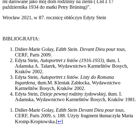
mi darowane jako mój dom rodzinny na ziemi ( List z 17
października 1934 do matki Petry Brüning)”.
Wrocław 2021, w 87. rocznicę obłóczyn Edyty Stein
BIBLIOGRAFIA:
Didier-Marie Golay,
Edith Stein. Devant Dieu pour tous
,
CERF, Paris 2009.
Edyta Stein,
Autoportret z listów (1916-1933),
tłum. I.
Adamska A. Talarek, Wydawnictwo Karmelitów Bosych,
Kraków 2002.
Edyta Stein,
Autoportret z listów. Listy do Romana
Ingardena,
tłum.M. Klentak Zabłocka, Wydawnictwo
Karmelitów Bosych, Kraków 2002.
Edyta Stein,
Dzieje pewnej rodziny żydowskiej
, tłum. I.
Adamska, Wydawnictwo Karmelitów Bosych, Kraków 1981.
Didier-Marie Golay,
Edith Stein Devant Dieu pour tous
,
CERF, Paris 2009, s. 188. Użyty fragment tłumaczyła Maria
Kromp-Kropiowska.
[
↩
]