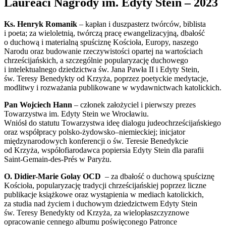
Laureaci Nagrody im. Edyty Stein – 2023
Ks. Henryk Romanik
– kapłan i duszpasterz twórców, biblista
i poeta; za wieloletnią, twórczą pracę ewangelizacyjną, dbałość
o duchową i materialną spuściznę Kościoła, Europy, naszego
Narodu oraz budowanie rzeczywistości opartej na wartościach
chrześcijańskich, a szczególnie popularyzację duchowego
i intelektualnego dziedzictwa św. Jana Pawła II i Edyty Stein,
św. Teresy Benedykty od Krzyża, poprzez poetyckie medytacje,
modlitwy i rozważania publikowane w wydawnictwach katolickich.
Pan Wojciech Hann
– członek założyciel i pierwszy prezes
Towarzystwa im. Edyty Stein we Wrocławiu.
Wniósł do statutu Towarzystwa ideę dialogu judeochrześcijańskiego
oraz współpracy polsko-żydowsko–niemieckiej; inicjator
międzynarodowych konferencji o św. Teresie Benedykcie
od Krzyża, współofiarodawca popiersia Edyty Stein dla parafii
Saint-Gemain-des-Prés w Paryżu.
O. Didier-Marie Golay OCD
– za dbałość o duchową spuściznę
Kościoła, popularyzację tradycji chrześcijańskiej poprzez liczne
publikacje książkowe oraz wystąpienia w mediach katolickich,
za studia nad życiem i duchowym dziedzictwem Edyty Stein
św. Teresy Benedykty od Krzyża, za wielopłaszczyznowe
opracowanie cennego albumu poświęconego Patronce