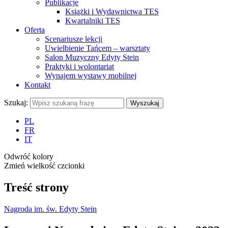
Publikacje
Książki i Wydawnictwa TES
Kwartalniki TES
Oferta
Scenariusze lekcji
Uwielbienie Tańcem – warsztaty
Salon Muzyczny Edyty Stein
Praktyki i wolontariat
Wynajem wystawy mobilnej
Kontakt
Szukaj:
Wyszukaj
PL
FR
IT
Odwróć kolory
Zmień wielkość czcionki
Treść strony
Nagroda im. św. Edyty Stein