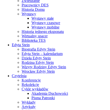
Zwiedzanie
Pracownicy DES
Historia Domu
Wystawy
Wystawy stałe
Wystawy czasowe
Wystawy mobilne
Historia jednego eksponatu
Wirtualny spacer
Biblioteka TES
Edyta Stein
Biografia Edyty Stein
Edyta Stein – kalendarium
Dzieła Edyty Stein
Rodzina Edyty Stein
Wizyty Rodziny Edyty Stein
Wrocław Edyty Stein
Czytelnia
Konferencje
Rekolekcje
Cykle wykładów
Akademia Duchowości
Pisma Patronki
Wykłady
Artykuły