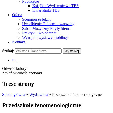
Publikacje
Książki i Wydawnictwa TES
Kwartalniki TES
Oferta
Scenariusze lekcji
Uwielbienie Tańcem – warsztaty
Salon Muzyczny Edyty Stein
Praktyki i wolontariat
Wynajem wystawy mobilnej
Kontakt
Szukaj:
Wyszukaj
PL
Odwróć kolory
Zmień wielkość czcionki
Treść strony
Strona główna
»
Wydarzenia
»
Przedszkole fenomenologiczne
Przedszkole fenomenologiczne