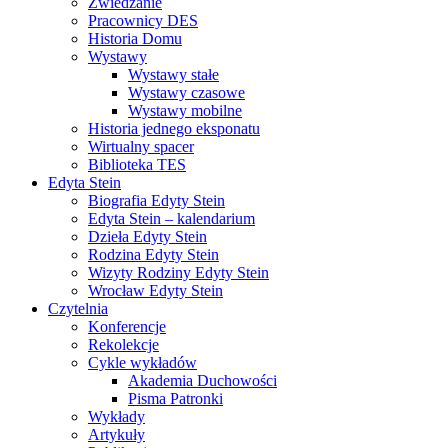
Zwiedzanie
Pracownicy DES
Historia Domu
Wystawy
Wystawy stałe
Wystawy czasowe
Wystawy mobilne
Historia jednego eksponatu
Wirtualny spacer
Biblioteka TES
Edyta Stein
Biografia Edyty Stein
Edyta Stein – kalendarium
Dzieła Edyty Stein
Rodzina Edyty Stein
Wizyty Rodziny Edyty Stein
Wrocław Edyty Stein
Czytelnia
Konferencje
Rekolekcje
Cykle wykładów
Akademia Duchowości
Pisma Patronki
Wykłady
Artykuły