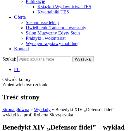
Publikacje
Książki i Wydawnictwa TES
Kwartalniki TES
Oferta
Scenariusze lekcji
Uwielbienie Tańcem – warsztaty
Salon Muzyczny Edyty Stein
Praktyki i wolontariat
Wynajem wystawy mobilnej
Kontakt
Szukaj:
Wyszukaj
PL
Odwróć kolory
Zmień wielkość czcionki
Treść strony
Strona główna
»
Wykłady
»
Benedykt XIV „Defensor fidei” –
wykład ks. prof. Roberta Skrzypczaka
Benedykt XIV „Defensor fidei” – wykład