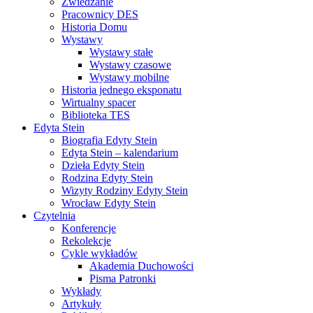
Zwiedzanie
Pracownicy DES
Historia Domu
Wystawy
Wystawy stałe
Wystawy czasowe
Wystawy mobilne
Historia jednego eksponatu
Wirtualny spacer
Biblioteka TES
Edyta Stein
Biografia Edyty Stein
Edyta Stein – kalendarium
Dzieła Edyty Stein
Rodzina Edyty Stein
Wizyty Rodziny Edyty Stein
Wrocław Edyty Stein
Czytelnia
Konferencje
Rekolekcje
Cykle wykładów
Akademia Duchowości
Pisma Patronki
Wykłady
Artykuły