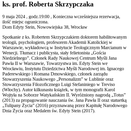
ks. prof. Roberta Skrzypczaka
9
maja
2024
, godz.19:00
, Konieczna wcześniejsza rezerwacja,
ilość miejsc ograniczona.
Dom Edyty Stein, Nowowiejska 38, Wrocław
Spotkanie z ks. Robertem Skrzypczakiem doktorem habilitowanym
teologii, psychologiem, profesorem Akademii Katolickiej w
Warszawie, wykładowcą w Instytucie Teologicznym Marcianum w
Wenecji. Tłumacz i publicysta, stały felietonista „Gościa
Niedzielnego”. Członek Rady Naukowej Centrum Myśli Jana
Pawła II w Warszawie, Towarzystwa im. Edyty Stein we
Wrocławiu, Instytutu Dziedzictwa Myśli Narodowej im. Ignacego
Paderewskiego i Romana Dmowskiego, członek zarządu
Stowarzyszenia Naukowego „Personalizm” w Lublinie oraz
Stowarzyszenia Filozoficznego Luigi Stefaniniego w Treviso
(Włochy). Autor kilkunastu książek, w tym monografii Karol
Wojtyła na Soborze Watykańskim II. Wyróżniony nagrodą „Totus”
(2013) za propagowanie nauczania św. Jana Pawła II oraz statuetką
„Tulipany Życia” (2016) przyznawaną przez Kapitułę Narodowego
Dnia Życia oraz Medalem św. Edyty Stein (2017).